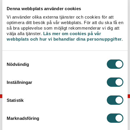
Vi vill på förhand tacka för visad hänsyn och
Denna webbplats använder cookies
omtanke.
Vi använder olika externa tjänster och cookies för att
optimera ditt besök på vår webbplats. För att du ska få en
För mer information kring arbetet, kontakta
så bra upplevelse som möjligt rekommenderar vi dig att
projektledare Andreas Hall,
välja alla tjänster.
Läs mer om cookies på vår
telefon 0470-77 51 31 eller via e-post
webbplats och hur vi behandlar dina personuppgifter.
andreas.hall@veab.se.
S
Nödvändig
a
m
t
Inställningar
y
c
k
Statistik
e
KONTAKTA OSS
s
Marknadsföring
v
Telefon: 0470-70 33 33
a