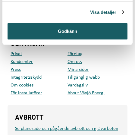
Kontakta kundcenter
l
Visa detaljer
Växjö Energi AB
Box 497, 351 06 Växjö
Besök: Kvarnvägen 35, Växjö
Godkänn
GENVÄGAR
Privat
Företag
Kundcenter
Om oss
Press
Mina sidor
Integritetsskydd
Tillgänglig webb
Om cookies
Vardagsliv
För installatörer
About Växjö Energi
AVBROTT
Se planerade och pågående avbrott och grävarbeten