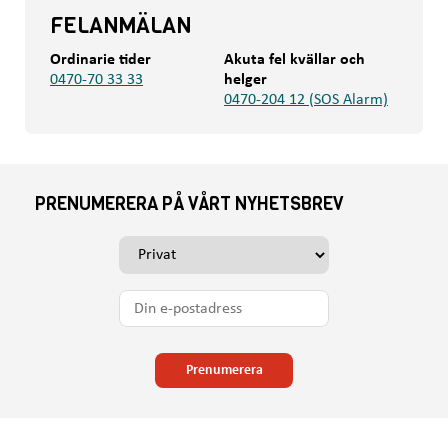
FELANMÄLAN
Ordinarie tider
Akuta fel kvällar och
0470-70 33 33
helger
0470-204 12 (SOS Alarm)
PRENUMERERA PÅ VÅRT NYHETSBREV
V
ä
l
D
j
i
o
n
m
e
Prenumerera
d
-
u
p
v
o
i