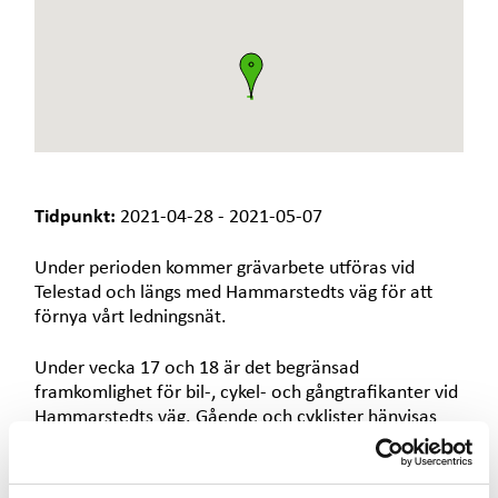
e
t
Tidpunkt:
2021-04-28 - 2021-05-07
Under perioden kommer grävarbete utföras vid
Telestad och längs med Hammarstedts väg för att
förnya vårt ledningsnät.
Under vecka 17 och 18 är det begränsad
framkomlighet för bil-, cykel- och gångtrafikanter vid
Hammarstedts väg. Gående och cyklister hänvisas
runt den avstängda platsen för grävning. Följt skyltar
för omledning i området.