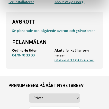
För installatörer
About Växjö Energi
AVBROTT
Se planerade och pågående avbrott och grävarbeten
FELANMÄLAN
Ordinarie tider
Akuta fel kvällar och
0470-70 33 33
helger
0470-204 12 (SOS Alarm)
PRENUMERERA PÅ VÅRT NYHETSBREV
V
ä
l
D