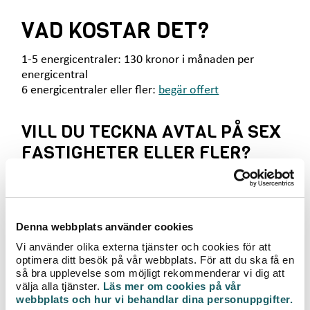
e
t
VAD KOSTAR DET?
1-5 energicentraler: 130 kronor i månaden per
energicentral
6 energicentraler eller fler:
begär offert
VILL DU TECKNA AVTAL PÅ SEX
FASTIGHETER ELLER FLER?
Skicka en offertförfrågan till våra företagsrådgivare
så tar vi kontakt med dig och återkommer med en
offert som passer dina fastigheter och
förutsättningar.
Denna webbplats använder cookies
Vi använder olika externa tjänster och cookies för att
optimera ditt besök på vår webbplats. För att du ska få en
så bra upplevelse som möjligt rekommenderar vi dig att
välja alla tjänster.
Läs mer om cookies på vår
webbplats och hur vi behandlar dina personuppgifter.