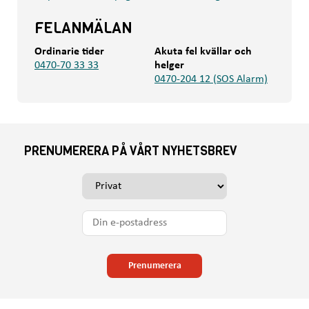
FELANMÄLAN
Ordinarie tider
Akuta fel kvällar och
0470-70 33 33
helger
0470-204 12 (SOS Alarm)
PRENUMERERA PÅ VÅRT NYHETSBREV
V
ä
l
D
j
i
o
n
m
e
Prenumerera
d
-
u
p
v
o