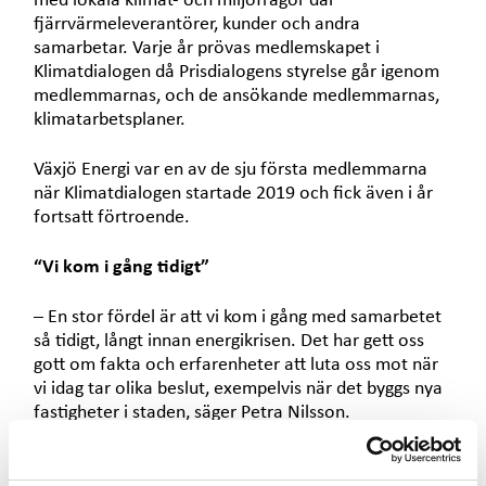
med lokala klimat- och miljöfrågor där
fjärrvärmeleverantörer, kunder och andra
samarbetar. Varje år prövas medlemskapet i
Klimatdialogen då Prisdialogens styrelse går igenom
medlemmarnas, och de ansökande medlemmarnas,
klimatarbetsplaner.
Växjö Energi var en av de sju första medlemmarna
när Klimatdialogen startade 2019 och fick även i år
fortsatt förtroende.
“Vi kom i gång tidigt”
– En stor fördel är att vi kom i gång med samarbetet
så tidigt, långt innan energikrisen. Det har gett oss
gott om fakta och erfarenheter att luta oss mot när
vi idag tar olika beslut, exempelvis när det byggs nya
fastigheter i staden, säger Petra Nilsson.
De kunder och aktörer som Växjö Energi arbetar