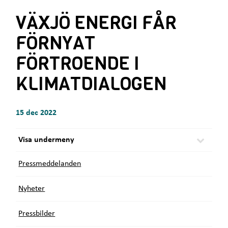
e
r
t
VÄXJÖ ENERGI FÅR
h
ä
FÖRNYAT
r
:
FÖRTROENDE I
KLIMATDIALOGEN
15 dec 2022
Visa undermeny
Pressmeddelanden
Nyheter
Pressbilder