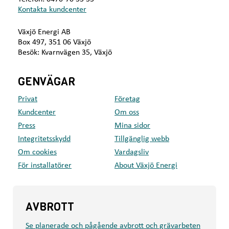
Kontakta kundcenter
Växjö Energi AB
Box 497, 351 06 Växjö
Besök: Kvarnvägen 35, Växjö
GENVÄGAR
Privat
Företag
Kundcenter
Om oss
Press
Mina sidor
Integritetsskydd
Tillgänglig webb
Om cookies
Vardagsliv
För installatörer
About Växjö Energi
AVBROTT
Se planerade och pågående avbrott och grävarbeten