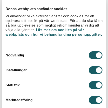
tillsammans med lokalt via Klimatdialogen är bland
annat Växjöbostäder, LTB Förvaltning, Videum,
Denna webbplats använder cookies
Nyfosa, Castellum, HSB, Petri Fastigheter, som alla
Vi använder olika externa tjänster och cookies för att
verkar i Växjö.
optimera ditt besök på vår webbplats. För att du ska få en
så bra upplevelse som möjligt rekommenderar vi dig att
– Vi träffas för att diskutera olika ämnesområden,
välja alla tjänster.
Läs mer om cookies på vår
exempelvis elpriser, hur man kan minska
webbplats och hur vi behandlar dina personuppgifter.
effekttopparna i elnätet eller hur vi får fler
fastighetsägare att investera i solceller. Det är
inspirerande med det stora intresset för
S
klimatfrågorna hos våra kunder även i dessa
Nödvändig
a
orostider. Den input, den kunskap och det
m
engagemang som föds genom Klimatdialogen är
t
väldigt värdefullt och gör Växjö bättre rustat för
Inställningar
y
framtiden, säger Petra Nilsson.
c
k
Statistik
Om Klimatdialogen
e
s
Klimatdialogen är en del av nationella Prisdialogen
Marknadsföring
v
och det är dess styrelse som varje år beviljar fortsatt
medlemskap. Prisdialogen drivs av Sveriges