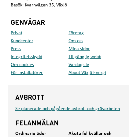
Besök: Kvarnvägen 35, Växjö
GENVÄGAR
Privat
Företag
Kundcenter
Om oss
Press
Mina sidor
Integritetsskydd
Tillgänglig webb
Om cookies
Vardagsliv
För installatörer
About Växjö Energi
AVBROTT
Se planerade och pågående avbrott och grävarbeten
FELANMÄLAN
Ordinarie tider
Akuta fel kvällar och