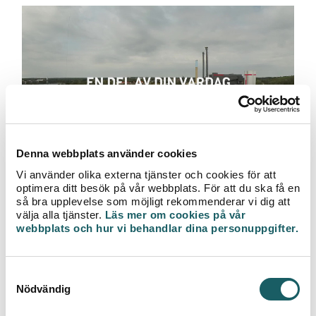
Denna webbplats använder cookies
Vi använder olika externa tjänster och cookies för att
Se film i 360 grader på YouTube
optimera ditt besök på vår webbplats. För att du ska få en
Klicka och dra för att titta runt i de olika miljöerna.
så bra upplevelse som möjligt rekommenderar vi dig att
Bäst uppspelningskvalitet får du i mobilen. Observera
välja alla tjänster.
Läs mer om cookies på vår
webbplats och hur vi behandlar dina personuppgifter.
att din webbläsare eller mobil måste klara av att visa
denna typ av film.
See movie with English subtitle
S
Nödvändig
a
Nedladdning i MP4-format
Tillåtna webbläsare: Chrome, Safari, Internet
m