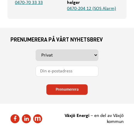
0470-70 33 33
helger
0470-204 12 (SOS Alarm)
PRENUMERERA PÅ VÅRT NYHETSBREV
V
ä
l
D
j
i
o
n
m
e
Prenumerera
d
-
u
p
v
o
i
s
Växjö Energi
−
en del av Växjö
l
F
F
t
kommun
l
ö
ö
a
h
l
l