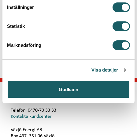
Explorer och Firefox.
t
Inställningar
y
Ladda ner film
c
k
Statistik
e
s
Marknadsföring
v
a
l
Visa detaljer
Godkänn
KONTAKTA OSS
Telefon: 0470-70 33 33
Kontakta kundcenter
Växjö Energi AB
Box 497, 351 06 Växjö