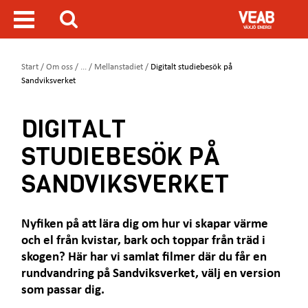
H
V
o
i
S
p
s
ö
p
a
a
m
D
Start
/
Om oss
/
...
/
Mellanstadiet
/
Digitalt studiebesök på
k
t
e
u
Sandviksverket
i
n
ä
l
y
r
l
DIGITALT
h
h
ä
u
STUDIEBESÖK PÅ
r
v
:
u
SANDVIKSVERKET
d
i
n
Nyfiken på att lära dig om hur vi skapar värme
n
och el från kvistar, bark och toppar från träd i
e
h
skogen? Här har vi samlat filmer där du får en
å
rundvandring på Sandviksverket, välj en version
l
som passar dig.
l