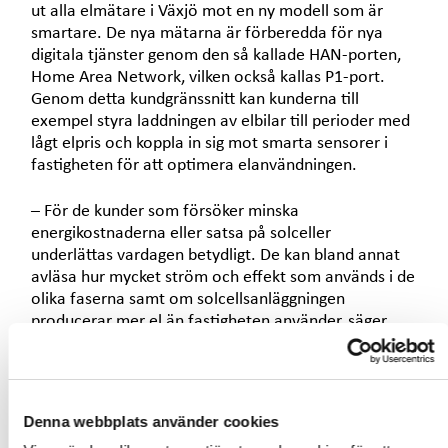
ut alla elmätare i Växjö mot en ny modell som är
smartare. De nya mätarna är förberedda för nya
digitala tjänster genom den så kallade HAN-porten,
Home Area Network, vilken också kallas P1-port.
Genom detta kundgränssnitt kan kunderna till
exempel styra laddningen av elbilar till perioder med
lågt elpris och koppla in sig mot smarta sensorer i
fastigheten för att optimera elanvändningen.
– För de kunder som försöker minska
energikostnaderna eller satsa på solceller
underlättas vardagen betydligt. De kan bland annat
avläsa hur mycket ström och effekt som används i de
olika faserna samt om solcellsanläggningen
producerar mer el än fastigheten använder, säger
Tommy Lööf ansvarig för projektet på Växjö Energi
Elnät.
Denna webbplats använder cookies
LED I MODERNISERING