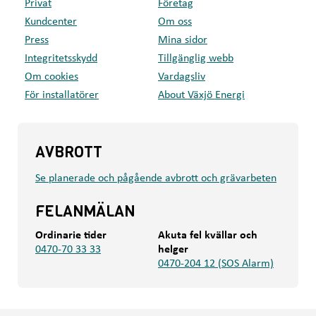
Privat
Företag
Kundcenter
Om oss
Press
Mina sidor
Integritetsskydd
Tillgänglig webb
Om cookies
Vardagsliv
För installatörer
About Växjö Energi
AVBROTT
Se planerade och pågående avbrott och grävarbeten
FELANMÄLAN
Ordinarie tider
Akuta fel kvällar och
0470-70 33 33
helger
0470-204 12 (SOS Alarm)