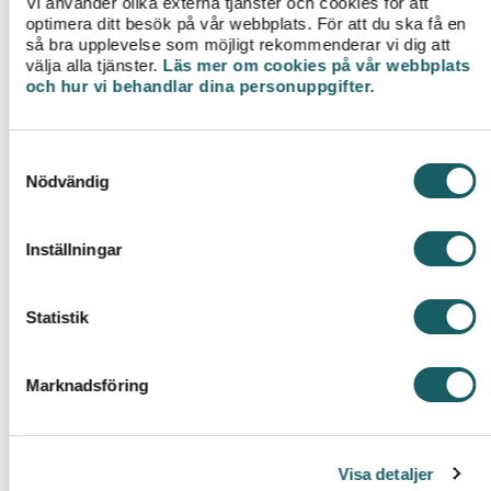
Vi använder olika externa tjänster och cookies för att
optimera ditt besök på vår webbplats. För att du ska få en
Mätaren underlättar optimering av elanvändningen,
så bra upplevelse som möjligt rekommenderar vi dig att
gynnar småskalig elproduktion och moderna
välja alla tjänster.
Läs mer om cookies på vår webbplats
klimatsmarta lösningar samt möjliggör smart styrning
och hur vi behandlar dina personuppgifter.
vid laddning av elfordon. Insatsen med att byta
mätare kommer efter att regeringen beslutade om
nya funktionskrav för elmätare.
S
Nödvändig
a
Växjö Energi investerar drygt 70 miljoner kronor i de
m
nya mätarna. Mätarbytet är kostnadsfritt, likaså att
t
Inställningar
aktivera den nya HAN-porten.
y
c
k
Statistik
e
s
Marknadsföring
v
a
Så går mätarbytet till
l
Läs om hur bytet går till och när vi byter elmätare i ditt
Visa detaljer