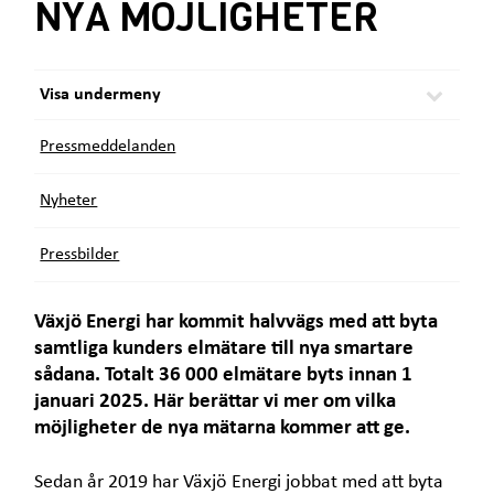
NYA MÖJLIGHETER
e
ä
t
r
:
Visa undermeny
Pressmeddelanden
Nyheter
Pressbilder
Växjö Energi har kommit halvvägs med att byta
samtliga kunders elmätare till nya smartare
sådana. Totalt 36 000 elmätare byts innan 1
januari 2025. Här berättar vi mer om vilka
möjligheter de nya mätarna kommer att ge.
Sedan år 2019 har Växjö Energi jobbat med att byta