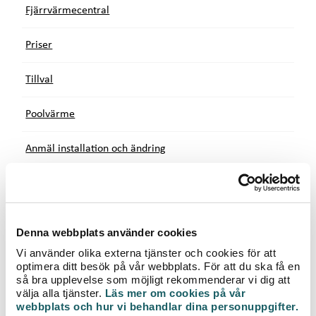
e
Fjärrvärmecentral
t
Priser
Tillval
Poolvärme
Anmäl installation och ändring
Jämförelseprofiler
Så prissätter vi fjärrvärme
Denna webbplats använder cookies
Vi använder olika externa tjänster och cookies för att
optimera ditt besök på vår webbplats. För att du ska få en
så bra upplevelse som möjligt rekommenderar vi dig att
välja alla tjänster.
Läs mer om cookies på vår
webbplats och hur vi behandlar dina personuppgifter.