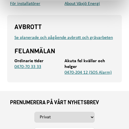
För installatörer
About Växjö Energi
AVBROTT
Se planerade och pågående avbrott och grävarbeten
FELANMÄLAN
Ordinarie tider
Akuta fel kvällar och
0470-70 33 33
helger
0470-204 12 (SOS Alarm)
PRENUMERERA PÅ VÅRT NYHETSBREV
V
ä
l