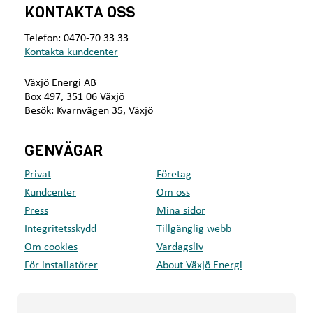
k
KONTAKTA OSS
l
i
Telefon: 0470-70 33 33
m
Kontakta kundcenter
a
t
Växjö Energi AB
e
Box 497, 351 06 Växjö
t
Besök: Kvarnvägen 35, Växjö
,
b
r
GENVÄGAR
a
f
Privat
Företag
ö
Kundcenter
Om oss
r
o
Press
Mina sidor
s
Integritetsskydd
Tillgänglig webb
s
Om cookies
Vardagsliv
För installatörer
About Växjö Energi