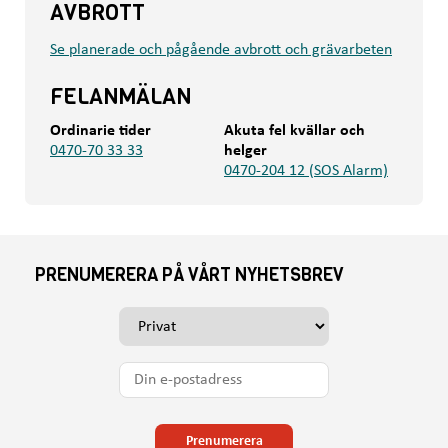
AVBROTT
Se planerade och pågående avbrott och grävarbeten
FELANMÄLAN
Ordinarie tider
Akuta fel kvällar och
0470-70 33 33
helger
0470-204 12 (SOS Alarm)
PRENUMERERA PÅ VÅRT NYHETSBREV
V
ä
l
D
j
i
o
n
m
e
Prenumerera