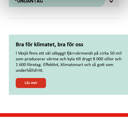
*UNDANTAG
Bra för klimatet, bra för oss
I Växjö finns ett väl utbyggt fjärrvärmenät på cirka 50 mil
som producerar värme och kyla till drygt 8 000 villor och
1 600 företag. Effektivt, klimatsmart och så gott som
underhållsfritt.
o
Läs mer
m
B
r
a
f
ö
r