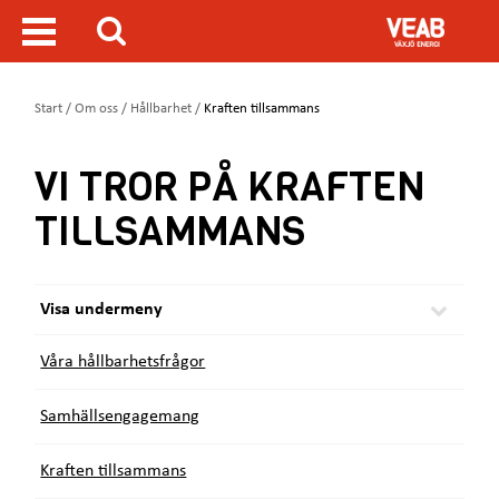
H
V
o
i
S
p
s
ö
p
a
a
m
D
Start
/
Om oss
/
Hållbarhet
/
Kraften tillsammans
k
t
e
u
i
n
ä
l
VI TROR PÅ KRAFTEN
y
r
l
h
h
TILLSAMMANS
ä
u
r
v
:
u
d
Visa undermeny
i
n
Våra hållbarhetsfrågor
n
e
h
Samhällsengagemang
å
l
Kraften tillsammans
l