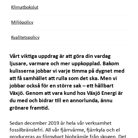
e
t
Klimatbokslut
Miljöpolicy
Kvalitetspolicy
Vårt viktiga uppdrag är att göra din vardag
ljusare, varmare och mer uppkopplad. Bakom
kulisserna jobbar vi varje timma på dygnet med
att få samhället att rulla som det ska. Men vi
jobbar också för en större sak – ett hållbart
Växjö. Genom att vara kund hos Växjö Energi är
du med och bidrar till en annorlunda, ännu
grönare framtid.
Sedan december 2019 är hela vår verksamhet
fossilbränslefri. All vår fjärrvärme, fjärrkyla och el
produceras av förnybart biobränsle från skogen. Det