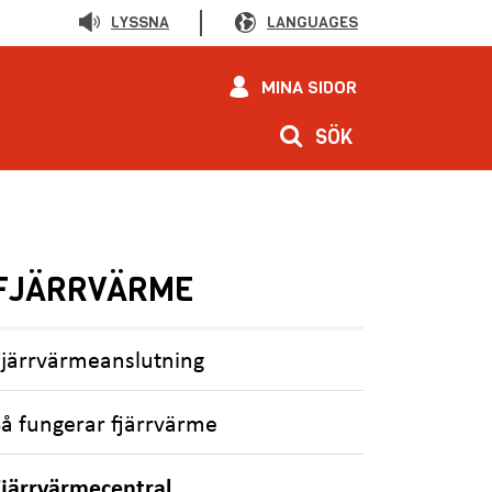
LYSSNA
LANGUAGES
MINA SIDOR
SÖK
FJÄRRVÄRME
Fjärrvärmeanslutning
Så fungerar fjärrvärme
Fjärrvärmecentral