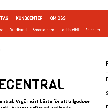
ETAG
KUNDCENTER
OM OSS
me
Bredband
Smarta hem
Ladda elbil
Solceller
l
ECENTRAL
ntral. Vi gör vårt bästa för att tillgodose