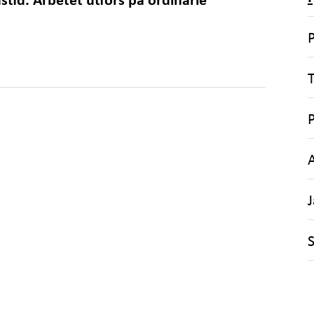
stid. Arbetet utförs på ordinarie
P
T
S