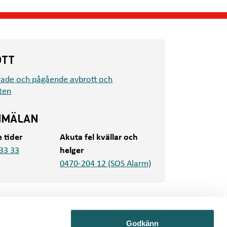
OTT
rade och pågående avbrott och
ten
NMÄLAN
e tider
Akuta fel kvällar och
33 33
helger
0470-204 12 (SOS Alarm)
Godkänn