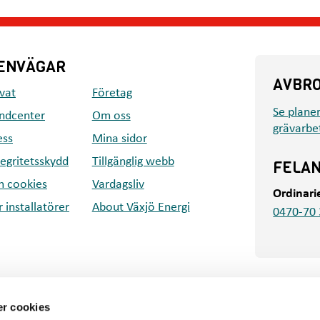
ENVÄGAR
AVBR
ivat
Företag
Se plane
ndcenter
Om oss
grävarbe
ess
Mina sidor
tegritetsskydd
Tillgänglig webb
FELA
 cookies
Vardagsliv
Ordinari
r installatörer
About Växjö Energi
0470-70 
r cookies
V
D