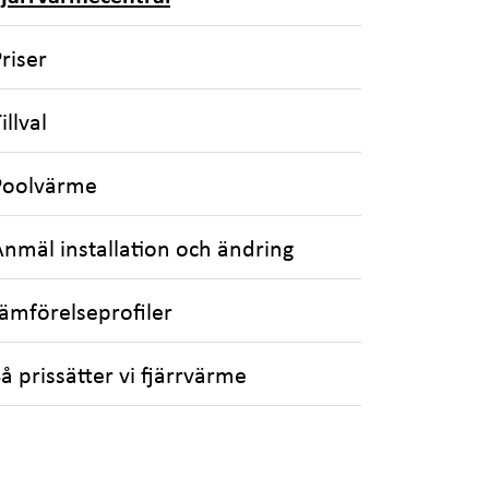
riser
illval
Poolvärme
Anmäl installation och ändring
Jämförelseprofiler
å prissätter vi fjärrvärme