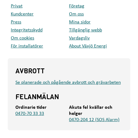
Privat
Företag
Kundcenter
Om oss
Press
Mina sidor
Integritetsskydd
Tillgänglig webb
Om cookies
Vardagsliv
För installatörer
About Växjö Energi
AVBROTT
Se planerade och pågående avbrott och grävarbeten
FELANMÄLAN
Ordinarie tider
Akuta fel kvällar och
0470-70 33 33
helger
0470-204 12 (SOS Alarm)