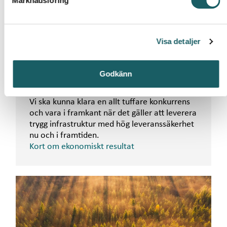
Marknadsföring
Vår verksamhet ska ge uthållig,
v
marknadsmässig avkastning. Vi ska
a
säkerställa verksamhetens långsiktiga och
l
hållbara utveckling och även kunna lämna
Visa detaljer
marknadsmässig utdelning till ägaren.
En god ekonomisk utveckling i bolagets
verksamhet skapar ett ekonomiskt utrymme
Godkänn
som möjliggör ett långsiktigt agerande och
viktiga satsningar inom prioriterade områden.
Vi ska kunna klara en allt tuffare konkurrens
och vara i framkant när det gäller att leverera
trygg infrastruktur med hög leveranssäkerhet
nu och i framtiden.
Kort om ekonomiskt resultat