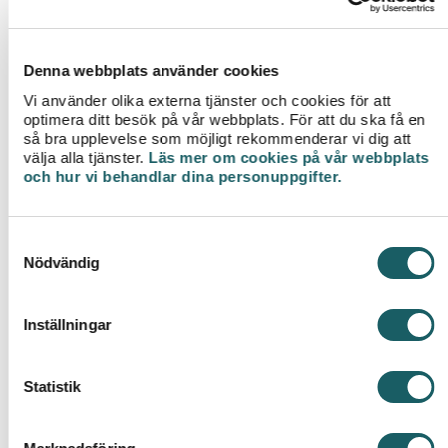
medarbetare. Vårt mål är att vara en attraktiv
och hållbar arbetsgivare både för våra
befintliga och framtida medarbetare.
Denna webbplats använder cookies
Vi använder olika externa tjänster och cookies för att
Mer information om hur det är att jobba hos
optimera ditt besök på vår webbplats. För att du ska få en
oss
så bra upplevelse som möjligt rekommenderar vi dig att
välja alla tjänster.
Läs mer om cookies på vår webbplats
och hur vi behandlar dina personuppgifter.
S
Nödvändig
a
m
t
Inställningar
y
c
k
Statistik
e
Ekonomi i balans
s