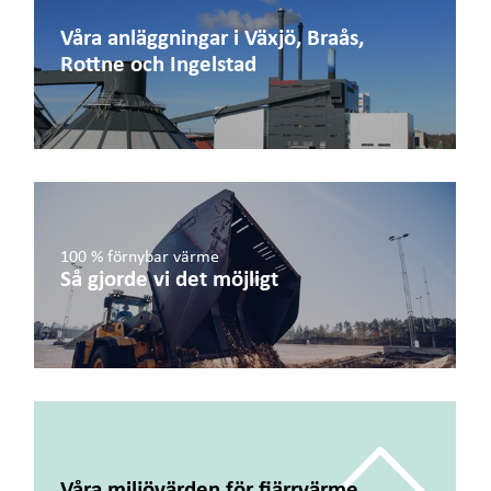
Våra anläggningar i Växjö, Braås,
Rottne och Ingelstad
100 % förnybar värme
Så gjorde vi det möjligt
Våra miljövärden för fjärrvärme