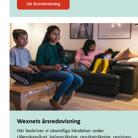
Läs årsredovisning
Wexnets årsredovisning
Här beskriver vi väsentliga händelser under
räkenskapsåret, balansräkning, resultaträkning, revisions-