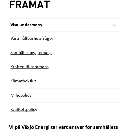
FRAMÅT
e
ä
t
r
:
Visa undermeny
Våra hållbarhetsfrågor
Samhällsengagemang
Kraften tillsammans
Klimatbokslut
Miljöpolicy
Kvalitetspolicy
Vi på Växjö Energi tar vårt ansvar för samhällets