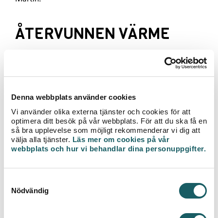
ÅTERVUNNEN VÄRME
På fastigheternas tak finns nu nya
ventilationsaggregat för värmeåtervinning. Hela 80
procent av värmen återhämtas för att sedan
användas på nytt. Växjö Energi har också skapat en
Denna webbplats använder cookies
anslutningspunkt för varje fastighet, istället för att ha
en för hela kvarteret. Det gör att fjärrvärmen nu går
Vi använder olika externa tjänster och cookies för att
att styra på ett smartare sätt, vilket innebär ökad
optimera ditt besök på vår webbplats. För att du ska få en
kontroll och högre resiliens.
så bra upplevelse som möjligt rekommenderar vi dig att
välja alla tjänster.
Läs mer om cookies på vår
webbplats och hur vi behandlar dina personuppgifter.
– Varje lägenhet har dessutom fått en egen
temperaturgivare som vi läser in och styr i syfte att
leverera rätt temperatur i varje byggnad, säger
S
Martin.
Nödvändig
a
m
– De här åtgärderna innebär inte enbart att
t
Vidingehem och hyresgästerna minskat sin egen