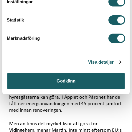
Inställningar
y
energianvändning. De bidrar även till energisystemet
i hela Växjö, vilket är väldigt positivt i ett
c
systemperspektiv. Att förbättra klimatskalet, ha
k
Statistik
robusta och hållbara byggnader samt integrera
e
fastigheten i energisystemet är en nyckelfaktor för
s
Marknadsföring
framtiden, säger Johan Anehall, chef för
v
affärsrelationer på Växjö Energi.
a
l
NYA DIREKTIV FRÅN EU
Visa detaljer
Efter flera liknande projekt har Martin Skoglund och
Godkänn
hans kollegor lärt sig hur stor skillnad noggrann
planering, rätt insatser och att involvera
hyresgästerna kan göra. I Äpplet och Päronet har de
fått ner energianvändningen med 45 procent jämfört
med innan renoveringen.
Men än finns det mycket kvar att göra för
Vidingehem, menar Martin. Inte minst eftersom EU:s