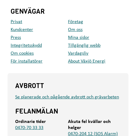
GENVÄGAR
Privat
Företag
Kundcenter
Om oss
Press
Mina sidor
Integritetsskydd
Tillgänglig webb
Om cookies
Vardagsliv
För installatörer
About Växjö Energi
AVBROTT
Se planerade och pågående avbrott och grävarbeten
FELANMÄLAN
Ordinarie tider
Akuta fel kvällar och
0470-70 33 33
helger
0470-204 12 (SOS Alarm)