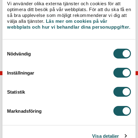
Vi använder olika externa tjänster och cookies för att
optimera ditt besök på vår webbplats. För att du ska få en
Vi vill på förhand tacka för visad hänsyn och
så bra upplevelse som möjligt rekommenderar vi dig att
omtanke.
välja alla tjänster.
Läs mer om cookies på vår
webbplats och hur vi behandlar dina personuppgifter.
För mer information kring arbetet, kontakta
projektledare Paul Hansson, telefon 0470-77 51 31
eller via e-post
paul.hansson@veab.se
.
S
Nödvändig
a
m
t
Inställningar
y
c
KONTAKTA OSS
k
Statistik
e
Telefon: 0470-70 33 33
s
Kontakta kundcenter
Marknadsföring
v
a
Växjö Energi AB
l
Box 497, 351 06 Växjö
Visa detaljer
Besök: Kvarnvägen 35, Växjö