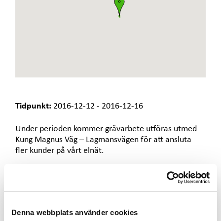
e
t
Tidpunkt:
2016-12-12 - 2016-12-16
Under perioden kommer grävarbete utföras utmed
Kung Magnus Väg – Lagmansvägen för att ansluta
fler kunder på vårt elnät.
I samband med arbetena kommer det att vara
begränsad framkomlighet för trafikanter och det
kommer inte att vara möjligt att parkera längsmed
vägen. Vi kommer att göra vårt yttersta för att
Denna webbplats använder cookies
trafiken ska fungera bra.