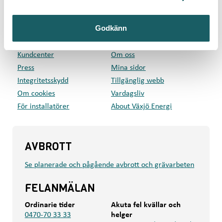
GENVÄGAR
Godkänn
Privat
Företag
Kundcenter
Om oss
Press
Mina sidor
Integritetsskydd
Tillgänglig webb
Om cookies
Vardagsliv
För installatörer
About Växjö Energi
AVBROTT
Se planerade och pågående avbrott och grävarbeten
FELANMÄLAN
Ordinarie tider
Akuta fel kvällar och
0470-70 33 33
helger