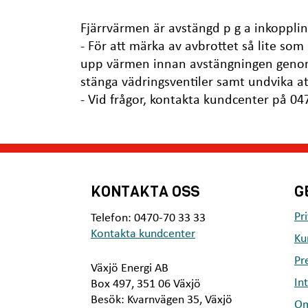
Fjärrvärmen är avstängd p g a inkoppli
- För att märka av avbrottet så lite so
upp värmen innan avstängningen genom
stänga vädringsventiler samt undvika at
- Vid frågor, kontakta kundcenter på 04
KONTAKTA OSS
G
Pr
Telefon: 0470-70 33 33
Kontakta kundcenter
Ku
Pr
Växjö Energi AB
In
Box 497, 351 06 Växjö
Besök: Kvarnvägen 35, Växjö
Om