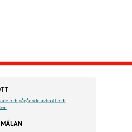
OTT
rade och pågående avbrott och
ten
NMÄLAN