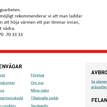
ngsarbeten.
m möjligt rekommenderar vi att man laddar
 att höja värmen ett par timmar innan,
t vädra.
70 -70 33 33
ENVÄGAR
AVBR
ivat
Företag
Se plane
ndcenter
Om oss
grävarbe
ess
Mina sidor
tegritetsskydd
Tillgänglig webb
FELA
 cookies
Vardagsliv