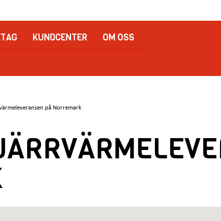
ETAG
KUNDCENTER
OM OSS
rrvärmeleveransen på Norremark
FJÄRRVÄRMELEV
K