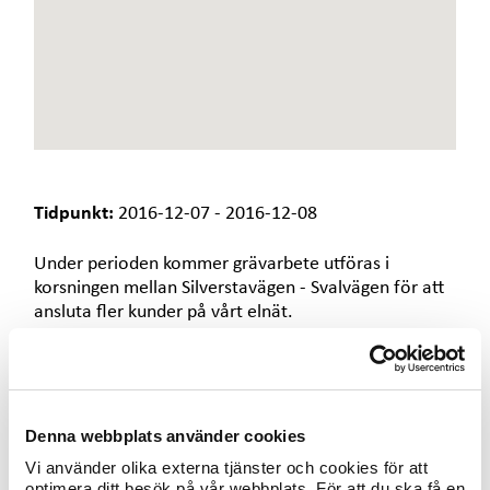
e
t
Tidpunkt:
2016-12-07 - 2016-12-08
Under perioden kommer grävarbete utföras i
korsningen mellan Silverstavägen - Svalvägen för att
ansluta fler kunder på vårt elnät.
I samband med arbetena kommer det att vara
begränsad framkomlighet för trafikanter.
Denna webbplats använder cookies
Vi vill på förhand tacka för visad hänsyn och
omtanke.
Vi använder olika externa tjänster och cookies för att
optimera ditt besök på vår webbplats. För att du ska få en