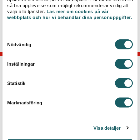
så bra upplevelse som möjligt rekommenderar vi dig att
För mer information kring arbetet, kontakta
välja alla tjänster.
Läs mer om cookies på vår
projektledare Paul Hansson,
webbplats och hur vi behandlar dina personuppgifter.
telefon 0470-77 51 31 eller via e-post
paul.hansson@veab.se
.
S
Nödvändig
a
m
t
Inställningar
y
KONTAKTA OSS
c
k
Statistik
Telefon: 0470-70 33 33
e
Kontakta kundcenter
s
Marknadsföring
v
Växjö Energi AB
Box 497, 351 06 Växjö
a
Besök: Kvarnvägen 35, Växjö
l
Visa detaljer
GENVÄGAR