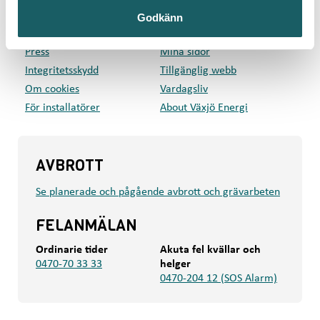
Privat
Företag
Godkänn
Kundcenter
Om oss
Press
Mina sidor
Integritetsskydd
Tillgänglig webb
Om cookies
Vardagsliv
För installatörer
About Växjö Energi
AVBROTT
Se planerade och pågående avbrott och grävarbeten
FELANMÄLAN
Ordinarie tider
Akuta fel kvällar och
0470-70 33 33
helger
0470-204 12 (SOS Alarm)