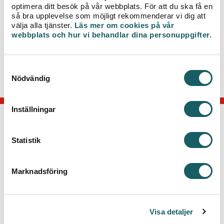
optimera ditt besök på vår webbplats. För att du ska få en
Vi vill på förhand tacka för visad hänsyn och
så bra upplevelse som möjligt rekommenderar vi dig att
omtanke.
välja alla tjänster.
Läs mer om cookies på vår
webbplats och hur vi behandlar dina personuppgifter.
För mer information kring arbetet, kontakta
kundtjänst 0470-70 33 33.
S
Nödvändig
a
m
t
Inställningar
y
c
KONTAKTA OSS
k
Statistik
Telefon: 0470-70 33 33
e
Kontakta kundcenter
s
Marknadsföring
v
Växjö Energi AB
a
Box 497, 351 06 Växjö
l
Besök: Kvarnvägen 35, Växjö
Visa detaljer