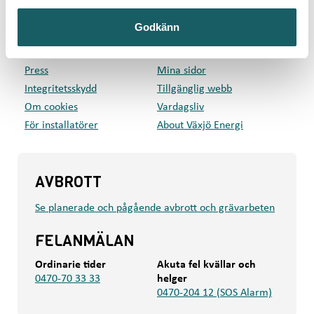
GENVÄGAR
Godkänn
Privat
Företag
Kundcenter
Om oss
Press
Mina sidor
Integritetsskydd
Tillgänglig webb
Om cookies
Vardagsliv
För installatörer
About Växjö Energi
AVBROTT
Se planerade och pågående avbrott och grävarbeten
FELANMÄLAN
Ordinarie tider
Akuta fel kvällar och
0470-70 33 33
helger
0470-204 12 (SOS Alarm)