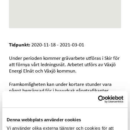
e
t
Tidpunkt:
2020-11-18 - 2021-03-01
Under perioden kommer grävarbete utföras i Skir för
att förnya vårt ledningsnät. Arbetet utförs av Växjö
Energi Elnät och Växjö kommun.
Framkomligheten kan under kortare stunder vara
något begränsad för i huvudsak gångtrafikanter.
Grävarbetet innebär en avstängning av elleveransen
och berörda kunder kommer i god tid att bli
informerade när avbrotten kommer att ske via
Denna webbplats använder cookies
brevutskick.
Vi använder olika externa tjänster och cookies för att