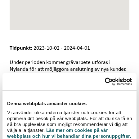
e
t
Tidpunkt:
2023-10-02 - 2024-04-01
Under perioden kommer grävarbete utföras i
Nylanda för att möjliggöra anslutning av nya kunder.
Arbetet utförs i samarbete med Växjö Kommun. Vår
entreprenör Skanska utför arbetet.
Vi vill på förhand tacka för visad hänsyn och
Denna webbplats använder cookies
omtanke.
Vi använder olika externa tjänster och cookies för att
För mer information kring arbetet, kontakta
optimera ditt besök på vår webbplats. För att du ska få en
så bra upplevelse som möjligt rekommenderar vi dig att
kundtjänst 0470-70 33 33.
välja alla tjänster.
Läs mer om cookies på vår
webbplats och hur vi behandlar dina personuppgifter.