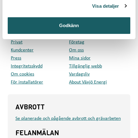
Växjö Energi AB
Visa detaljer
Box 497, 351 06 Växjö
Besök: Kvarnvägen 35, Växjö
Godkänn
GENVÄGAR
Privat
Företag
Kundcenter
Om oss
Press
Mina sidor
Integritetsskydd
Tillgänglig webb
Om cookies
Vardagsliv
För installatörer
About Växjö Energi
AVBROTT
Se planerade och pågående avbrott och grävarbeten
FELANMÄLAN