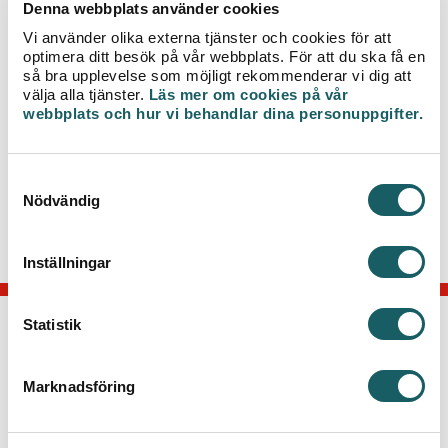
Denna webbplats använder cookies
Grävarbetet innebär korta avbrott i leverans av
Vi använder olika externa tjänster och cookies för att
värme, varmvatten och dricksvatten i samband med
optimera ditt besök på vår webbplats. För att du ska få en
omkopplingsarbeten.
så bra upplevelse som möjligt rekommenderar vi dig att
välja alla tjänster.
Läs mer om cookies på vår
Vi vill på förhand tacka för visad hänsyn och
webbplats och hur vi behandlar dina personuppgifter.
omtanke.
För mer information kring arbetet, kontakta
S
Nödvändig
kundtjänst 0470-70 33 33.
a
m
t
Inställningar
y
c
k
Statistik
KONTAKTA OSS
e
s
Marknadsföring
Telefon: 0470-70 33 33
v
Kontakta kundcenter
a
l