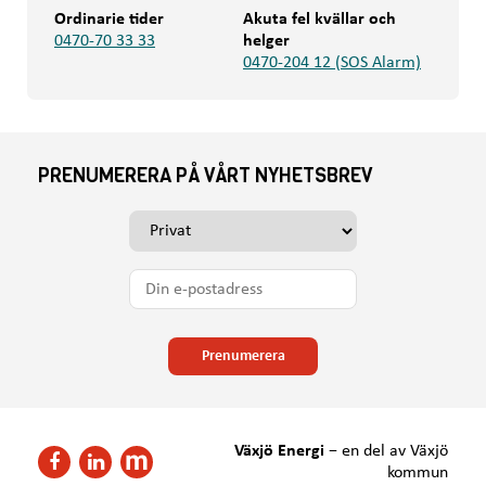
Ordinarie tider
Akuta fel kvällar och
0470-70 33 33
helger
0470-204 12 (SOS Alarm)
PRENUMERERA PÅ VÅRT NYHETSBREV
V
ä
l
D
j
i
o
n
m
e
Prenumerera
d
-
u
p
v
o
i
s
Växjö Energi
−
en del av Växjö
l
F
F
t
kommun
l