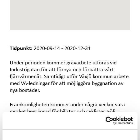
e
t
Tidpunkt:
2020-09-14 - 2020-12-31
Under perioden kommer grävarbete utföras vid
Industrigatan för att förnya och förbättra vårt
fjärrvärmenät. Samtidigt utför Växjö kommun arbete
med VA-ledningar för att möjliggöra byggnation av
nya bostäder.
Framkomligheten kommer under några veckor vara
mycket begränsad för bilister och cyklister. Följ
skyltningen i området och var extra uppmärksam i
trafiken. Vi kommer att göra vårt yttersta för att
trafiken ska fungera bra.