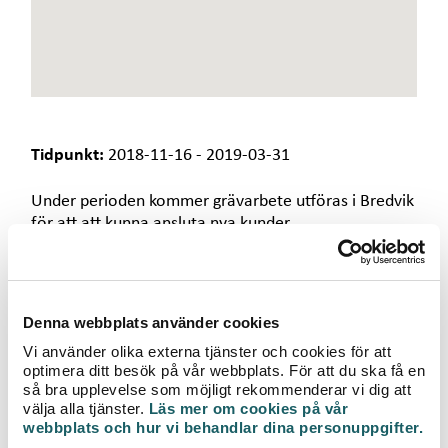
e
t
Tidpunkt:
2018-11-16 - 2019-03-31
Under perioden kommer grävarbete utföras i Bredvik
för att att kunna ansluta nya kunder.
Vi vill på förhand tacka för visad hänsyn och
omtanke.
Denna webbplats använder cookies
För mer information kring arbetet, kontakta
Vi använder olika externa tjänster och cookies för att
projektledare Per-Olof Gustavsson , telefon 0470-77
optimera ditt besök på vår webbplats. För att du ska få en
52 15 eller via e-post
Per-Olof.Gustavsson@veab.se.
så bra upplevelse som möjligt rekommenderar vi dig att
välja alla tjänster.
Läs mer om cookies på vår
webbplats och hur vi behandlar dina personuppgifter.