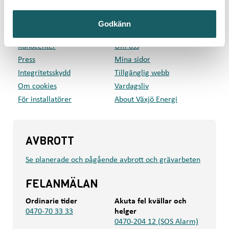
GENVÄGAR
Godkänn
Privat
Företag
Kundcenter
Om oss
Press
Mina sidor
Integritetsskydd
Tillgänglig webb
Om cookies
Vardagsliv
För installatörer
About Växjö Energi
AVBROTT
Se planerade och pågående avbrott och grävarbeten
FELANMÄLAN
Ordinarie tider
Akuta fel kvällar och
0470-70 33 33
helger
0470-204 12 (SOS Alarm)