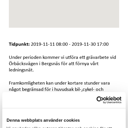
e
t
Tidpunkt:
2019-11-11 08:00 - 2019-11-30 17:00
Under perioden kommer vi utföra ett grävarbete vid
Örbäcksvägen i Bergsnäs för att förnya vårt
ledningsnät.
Framkomligheten kan under kortare stunder vara
något begränsad för i huvudsak bil-,cykel- och
gångtrafikanter. Grävarbetet innebär en avstängning
av elleveransen och berörda kunder kommer i god
tid att bli informerade när avbrotten kommer att ske
via brevutskick.
Denna webbplats använder cookies
Arbetet utförs av Växjö kommun.