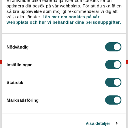
Vi använder olika externa tjänster och cookies för att
optimera ditt besök på vår webbplats. För att du ska få en
så bra upplevelse som möjligt rekommenderar vi dig att
Vi vill på förhand tacka för visad hänsyn och
välja alla tjänster.
Läs mer om cookies på vår
omtanke.
webbplats och hur vi behandlar dina personuppgifter.
För mer information kring arbetet, kontakta
Kundcenter på telefon 0470-70 33 33.
S
Nödvändig
a
m
t
Inställningar
y
c
KONTAKTA OSS
k
Statistik
e
Telefon: 0470-70 33 33
s
Kontakta kundcenter
Marknadsföring
v
Växjö Energi AB
a
Box 497, 351 06 Växjö
l
Besök: Kvarnvägen 35, Växjö
Visa detaljer