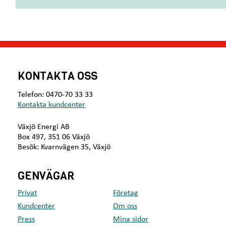
t
F
e
ö
n
r
t
n
i
y
l
b
l
a
s
KONTAKTA OSS
r
a
f
m
Telefon: 0470-70 33 33
j
m
Kontakta kundcenter
ä
a
r
n
Växjö Energi AB
r
s
Box 497, 351 06 Växjö
v
Besök: Kvarnvägen 35, Växjö
ä
r
m
GENVÄGAR
e
Privat
Företag
Kundcenter
Om oss
Press
Mina sidor