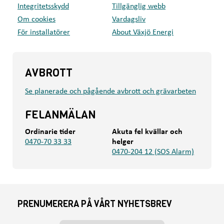
Integritetsskydd
Tillgänglig webb
Om cookies
Vardagsliv
För installatörer
About Växjö Energi
AVBROTT
Se planerade och pågående avbrott och grävarbeten
FELANMÄLAN
Ordinarie tider
Akuta fel kvällar och
0470-70 33 33
helger
0470-204 12 (SOS Alarm)
PRENUMERERA PÅ VÅRT NYHETSBREV