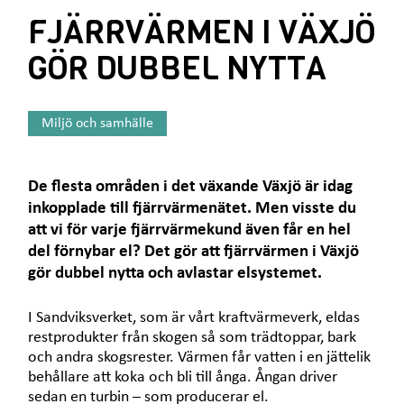
e
ä
FJÄRRVÄRMEN I VÄXJÖ
t
r
h
GÖR DUBBEL NYTTA
ä
r
:
Miljö och samhälle
De flesta områden i det växande Växjö är idag
inkopplade till fjärrvärmenätet. Men visste du
att vi för varje fjärrvärmekund även får en hel
del förnybar el? Det gör att fjärrvärmen i Växjö
gör dubbel nytta och avlastar elsystemet.
I Sandviksverket, som är vårt kraftvärmeverk, eldas
restprodukter från skogen så som trädtoppar, bark
och andra skogsrester. Värmen får vatten i en jättelik
behållare att koka och bli till ånga. Ångan driver
sedan en turbin – som producerar el.