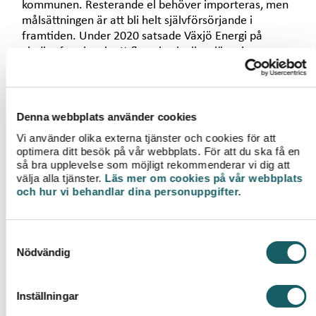
kommunen. Resterande el behöver importeras, men
målsättningen är att bli helt självförsörjande i
framtiden. Under 2020 satsade Växjö Energi på
vindkraftverk och ett flertal solcellsanläggningar som
medverkar till att öka självförsörjningsgraden och
förbättra miljön.
- Om vi tillsammans kan öka fjärrvärmen i Växjö
Denna webbplats använder cookies
kommun kommer per automatik vår
Vi använder olika externa tjänster och cookies för att
självförsörjningsgrad också att öka för att skapa
optimera ditt besök på vår webbplats. För att du ska få en
förnybar el. Målet är att Växjö i framtiden inte bara
så bra upplevelse som möjligt rekommenderar vi dig att
ska vara självförsörjande utan också kunna ge ett
välja alla tjänster.
Läs mer om cookies på vår webbplats
och hur vi behandlar dina personuppgifter.
positivt tillskott till övriga delar av regionen, avslutar
Rolf.
S
Nödvändig
a
m
t
Inställningar
y