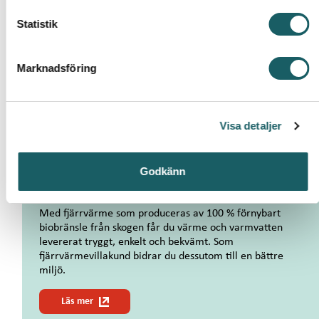
c
k
Statistik
Vi tror på kraften tillsammans
e
Sedan december 2019 produceras all vår fjärrvärme,
s
fjärrkyla och el av förnybart biobränsle från skogen.
Marknadsföring
v
Genom att vara kund hos Växjö Energi är du med och
a
bidrar till en annorlunda, ännu grönare framtid.
l
o
Läs mer
Visa detaljer
m
V
i
Godkänn
t
Förnybar fjärrvärme
r
o
Med fjärrvärme som produceras av 100 % förnybart
r
biobränsle från skogen får du värme och varmvatten
p
levererat tryggt, enkelt och bekvämt. Som
å
fjärrvärmevillakund bidrar du dessutom till en bättre
k
miljö.
r
a
o
Läs mer
f
m