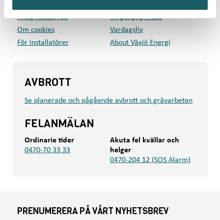
Press
Mina sidor
Integritetsskydd
Tillgänglig webb
Om cookies
Vardagsliv
För installatörer
About Växjö Energi
AVBROTT
Se planerade och pågående avbrott och grävarbeten
FELANMÄLAN
Ordinarie tider
Akuta fel kvällar och
0470-70 33 33
helger
0470-204 12 (SOS Alarm)
PRENUMERERA PÅ VÅRT NYHETSBREV