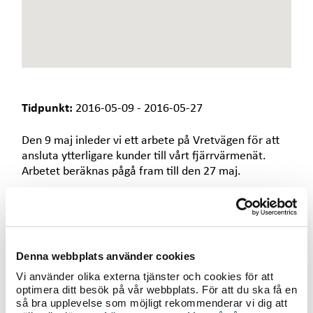
e
t
Tidpunkt:
2016-05-09 - 2016-05-27
Den 9 maj inleder vi ett arbete på Vretvägen för att
ansluta ytterligare kunder till vårt fjärrvärmenät.
Arbetet beräknas pågå fram till den 27 maj.
Vi vill på förhand tacka för visad hänsyn och
omtanke för våra entreprenörer och personal på
plats. Dessa kommer att göra sitt yttersta för att få
trafiken att fungera oich minimera oangelägenheter
Denna webbplats använder cookies
som grävarbeten i gata kan innebära.
Vi använder olika externa tjänster och cookies för att
optimera ditt besök på vår webbplats. För att du ska få en
För mer information kring arbetet, kontakta
så bra upplevelse som möjligt rekommenderar vi dig att
projektledare Joakim Bergenäs, telefon 0470-77 51