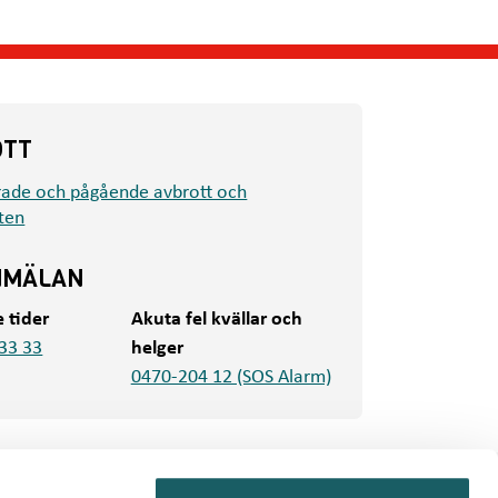
OTT
rade och pågående avbrott och
ten
NMÄLAN
e tider
Akuta fel kvällar och
33 33
helger
0470-204 12 (SOS Alarm)