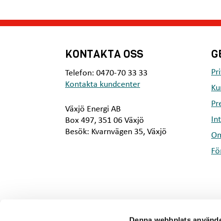
KONTAKTA OSS
G
Pr
Telefon: 0470-70 33 33
Kontakta kundcenter
Ku
Pr
Växjö Energi AB
In
Box 497, 351 06 Växjö
Besök: Kvarnvägen 35, Växjö
Om
Fö
Denna webbplats använde