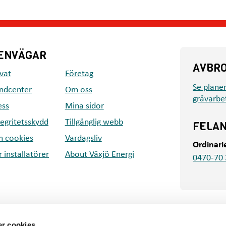
ENVÄGAR
AVBR
ivat
Företag
Se plane
ndcenter
Om oss
grävarbe
ess
Mina sidor
tegritetsskydd
Tillgänglig webb
FELA
 cookies
Vardagsliv
Ordinari
r installatörer
About Växjö Energi
0470-70 
r cookies