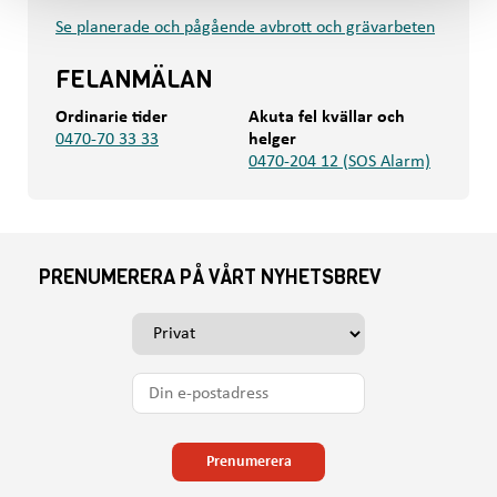
Se planerade och pågående avbrott och grävarbeten
FELANMÄLAN
Ordinarie tider
Akuta fel kvällar och
0470-70 33 33
helger
0470-204 12 (SOS Alarm)
PRENUMERERA PÅ VÅRT NYHETSBREV
V
ä
l
D
j
i
o
n
m
e
Prenumerera
d
-
u