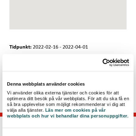
e
t
Tidpunkt:
2022-02-16 - 2022-04-01
Under perioden kommer grävarbete utföras i
Bäckaslöv för att öka driftsäkerheten. Vi vill på
förhand tacka för visad hänsyn och omtanke. För
mer information kring arbetet, kontakta kundtjänst
Denna webbplats använder cookies
0470-70 33 33.
Vi använder olika externa tjänster och cookies för att
optimera ditt besök på vår webbplats. För att du ska få en
så bra upplevelse som möjligt rekommenderar vi dig att
välja alla tjänster.
Läs mer om cookies på vår
webbplats och hur vi behandlar dina personuppgifter.
KONTAKTA OSS
S