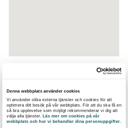
e
t
Tidpunkt:
2018-11-20 10:00 - 2018-11-20 15:00
Följande adresser berörs av arbetet:
Denna webbplats använder cookies
Samtliga kunder i Rottne
Vi använder olika externa tjänster och cookies för att
Just nu har vi störningar i fjärrvärmeleveranser till våra
optimera ditt besök på vår webbplats. För att du ska få en
kunder i Rottne. Vi beräknar att detta ska vara åtgärdat vid
så bra upplevelse som möjligt rekommenderar vi dig att
kl. 12.00 under tisdagen.
välja alla tjänster.
Läs mer om cookies på vår
webbplats och hur vi behandlar dina personuppgifter.