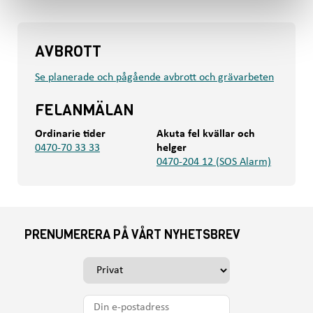
AVBROTT
Se planerade och pågående avbrott och grävarbeten
FELANMÄLAN
Ordinarie tider
Akuta fel kvällar och
0470-70 33 33
helger
0470-204 12 (SOS Alarm)
PRENUMERERA PÅ VÅRT NYHETSBREV
V
ä
l
D
j