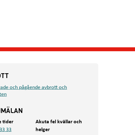
OTT
rade och pågående avbrott och
ten
NMÄLAN
e tider
Akuta fel kvällar och
33 33
helger