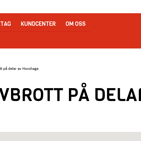
ETAG
KUNDCENTER
OM OSS
tt på delar av Hovshaga
VBROTT PÅ DELA