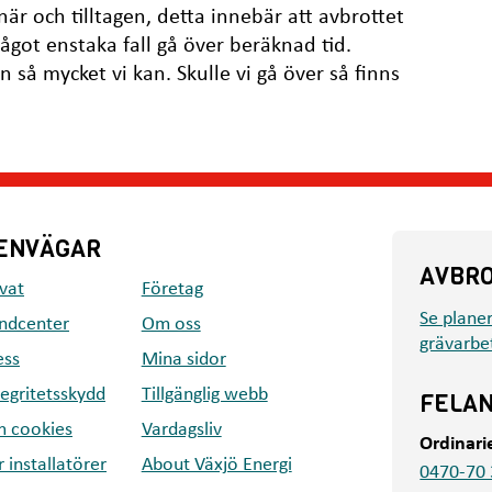
inär och tilltagen, detta innebär att avbrottet
ågot enstaka fall gå över beräknad tid.
en så mycket vi kan. Skulle vi gå över så finns
ENVÄGAR
AVBR
ivat
Företag
Se plane
ndcenter
Om oss
grävarbe
ess
Mina sidor
tegritetsskydd
Tillgänglig webb
FELA
 cookies
Vardagsliv
Ordinari
r installatörer
About Växjö Energi
0470-70 