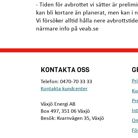
- Tiden för avbrottet vi sätter är prelim
kan bli kortare än planerat, men kan i n
Vi försöker alltid hålla nere avbrottstid
närmare info på veab.se
KONTAKTA OSS
G
Pr
Telefon: 0470-70 33 33
Kontakta kundcenter
Ku
Pr
Växjö Energi AB
In
Box 497, 351 06 Växjö
Besök: Kvarnvägen 35, Växjö
Om
Fö