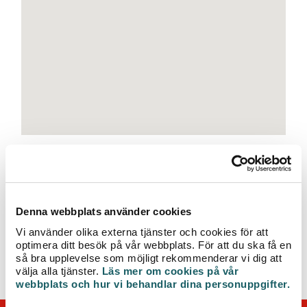
e
t
Tidpunkt:
2021-12-06 18:00
Följande adresser berörs av arbetet:
Denna webbplats använder cookies
Rottne
Vi använder olika externa tjänster och cookies för att
optimera ditt besök på vår webbplats. För att du ska få en
Åtgärdat kl. 21:30. Det kan ta någon timme innan alla
så bra upplevelse som möjligt rekommenderar vi dig att
kunder har fått tillbaka normal leverans.
välja alla tjänster.
Läs mer om cookies på vår
webbplats och hur vi behandlar dina personuppgifter.