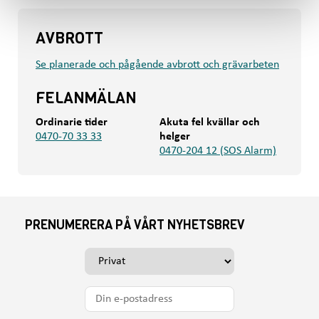
AVBROTT
Se planerade och pågående avbrott och grävarbeten
FELANMÄLAN
Ordinarie tider
Akuta fel kvällar och
0470-70 33 33
helger
0470-204 12 (SOS Alarm)
PRENUMERERA PÅ VÅRT NYHETSBREV
V
ä
l
D
j
i
o