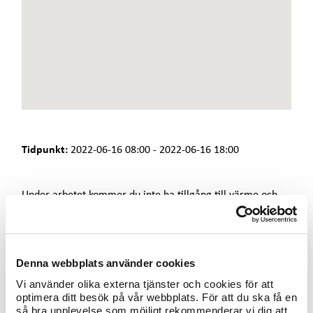
e
t
Tidpunkt:
2022-06-16 08:00 - 2022-06-16 18:00
Under arbetet kommer du inte ha tillgång till värme och
varmvatten. Kallvatten kommer du ha tillgång till.
Tiden för avbrottet är preliminär och tilltagen och blir ofta
kortare än planerat. I enstaka fall kan vi gå över beräknad
Denna webbplats använder cookies
tid.
Vi använder olika externa tjänster och cookies för att
Observera att avbrottet även kan beröra lägenheter som
optimera ditt besök på vår webbplats. För att du ska få en
får värme från berörda adresser i arbetet. Är du osäker på
så bra upplevelse som möjligt rekommenderar vi dig att