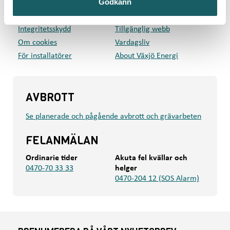
Godkänn
Kundcenter
Om oss
Press
Mina sidor
Integritetsskydd
Tillgänglig webb
Om cookies
Vardagsliv
För installatörer
About Växjö Energi
AVBROTT
Se planerade och pågående avbrott och grävarbeten
FELANMÄLAN
Ordinarie tider
Akuta fel kvällar och
0470-70 33 33
helger
0470-204 12 (SOS Alarm)