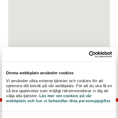
e
t
Tidpunkt:
2019-10-07 09:30 - 2019-10-07 12:30
Denna webbplats använder cookies
Vi arbetar för att åtgärda problemet så fort som möjligt
Vi använder olika externa tjänster och cookies för att
och återkommer med mer information när vi vet mer.
optimera ditt besök på vår webbplats. För att du ska få en
så bra upplevelse som möjligt rekommenderar vi dig att
välja alla tjänster.
Läs mer om cookies på vår
webbplats och hur vi behandlar dina personuppgifter.
KONTAKTA OSS