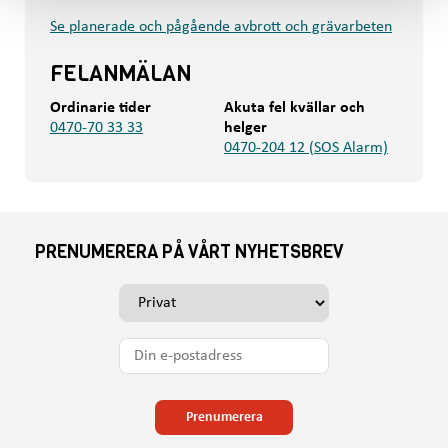
Se planerade och pågående avbrott och grävarbeten
FELANMÄLAN
Ordinarie tider
Akuta fel kvällar och
0470-70 33 33
helger
0470-204 12 (SOS Alarm)
PRENUMERERA PÅ VÅRT NYHETSBREV
V
ä
l
D
j
i
o
n
m
e
Prenumerera
d
-
u