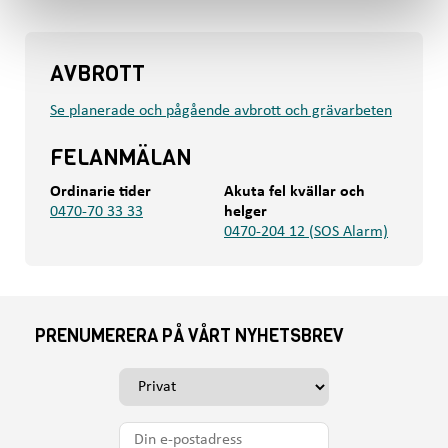
AVBROTT
Se planerade och pågående avbrott och grävarbeten
FELANMÄLAN
Ordinarie tider
Akuta fel kvällar och
0470-70 33 33
helger
0470-204 12 (SOS Alarm)
PRENUMERERA PÅ VÅRT NYHETSBREV
V
ä
l
D
j