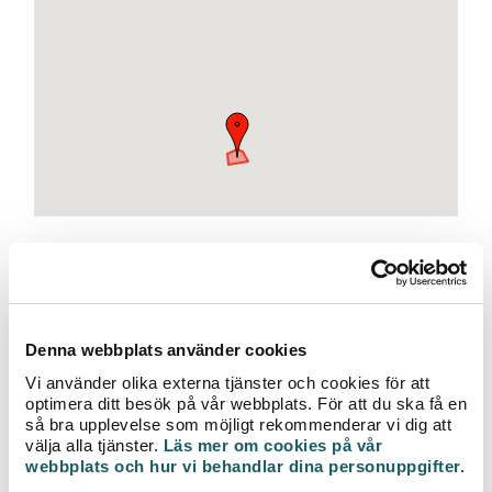
e
t
Tidpunkt:
2016-06-22 10:00 - 2016-06-22 16:00
Följande adresser berörs av arbetet:
Denna webbplats använder cookies
- Ulla-Britt Söderlunds Väg 1, 4, 9
- Vikaholmsallén 52 - 60H
Vi använder olika externa tjänster och cookies för att
optimera ditt besök på vår webbplats. För att du ska få en
Fjärrvärmeleveransen är avstängd pga inkopplingsarbeten.
så bra upplevelse som möjligt rekommenderar vi dig att
- Vid frågor, kontakta kundcenter på 0470 -70 33 33
välja alla tjänster.
Läs mer om cookies på vår
webbplats och hur vi behandlar dina personuppgifter.