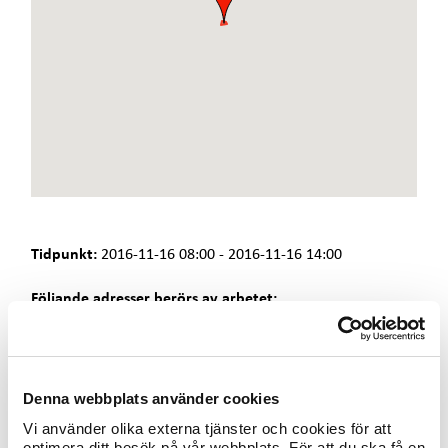
e
t
Tidpunkt:
2016-11-16 08:00 - 2016-11-16 14:00
Följande adresser berörs av arbetet:
- Flintvägen 1 - 7
- Kungsgatan 35 - 37
Fjärrvärmeleveransen är avstängd p g a
Denna webbplats använder cookies
inkopplingsarbeten.
- Observera att avbrottet även kan beröra lägenheter som
Vi använder olika externa tjänster och cookies för att
får sin värme från ovanstående adresser. Är du osäker på
optimera ditt besök på vår webbplats. För att du ska få en