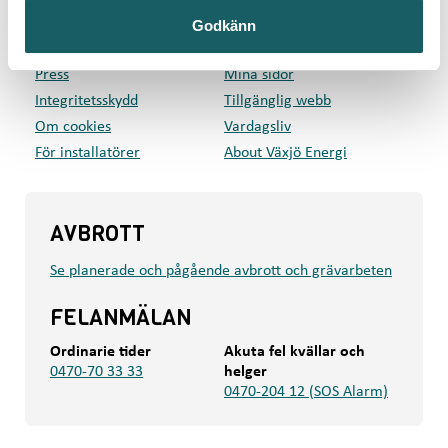
Privat
Företag
Godkänn
Kundcenter
Om oss
Press
Mina sidor
Integritetsskydd
Tillgänglig webb
Om cookies
Vardagsliv
För installatörer
About Växjö Energi
AVBROTT
Se planerade och pågående avbrott och grävarbeten
FELANMÄLAN
Ordinarie tider
Akuta fel kvällar och
0470-70 33 33
helger
0470-204 12 (SOS Alarm)