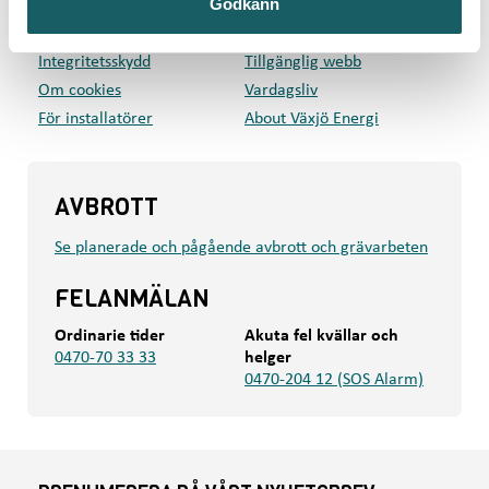
Godkänn
Kundcenter
Om oss
Press
Mina sidor
Integritetsskydd
Tillgänglig webb
Om cookies
Vardagsliv
För installatörer
About Växjö Energi
AVBROTT
Se planerade och pågående avbrott och grävarbeten
FELANMÄLAN
Ordinarie tider
Akuta fel kvällar och
0470-70 33 33
helger
0470-204 12 (SOS Alarm)