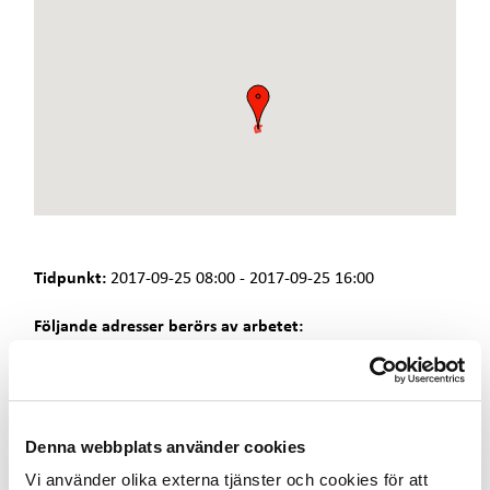
e
t
Tidpunkt:
2017-09-25 08:00 - 2017-09-25 16:00
Följande adresser berörs av arbetet:
- Liljedalvägen 1-10, 12, 14-24, 26, 28, 30, 32, 34, 36, 38
- Soldatvägen 1-10
Fjärrvärmen är idag avstäng p.g.a. inkopplingsarbete på
Denna webbplats använder cookies
fjärrvärmenätet.
Vi använder olika externa tjänster och cookies för att
- Observera att avbrottet även kan beröra lägenheter som