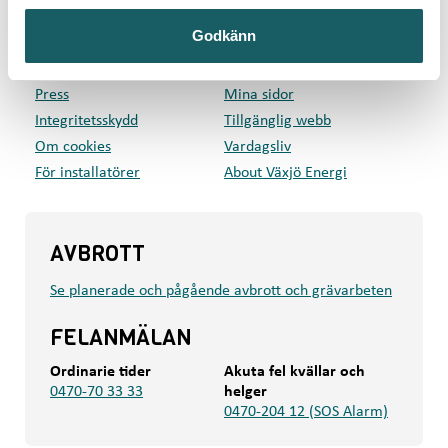
GENVÄGAR
Godkänn
Privat
Företag
Kundcenter
Om oss
Press
Mina sidor
Integritetsskydd
Tillgänglig webb
Om cookies
Vardagsliv
För installatörer
About Växjö Energi
AVBROTT
Se planerade och pågående avbrott och grävarbeten
FELANMÄLAN
Ordinarie tider
Akuta fel kvällar och
0470-70 33 33
helger
0470-204 12 (SOS Alarm)