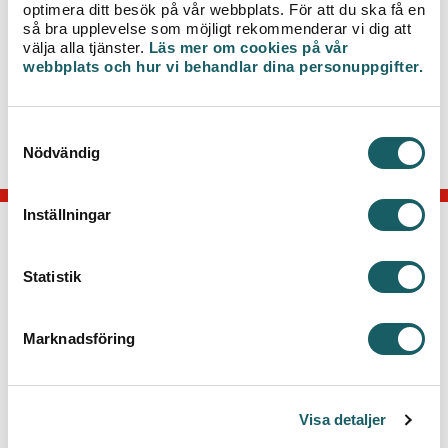
optimera ditt besök på vår webbplats. För att du ska få en
får sin värme från ovanstående adresser. Är du osäker på
så bra upplevelse som möjligt rekommenderar vi dig att
vad som gäller hos dig, kontakta din hyresvärd.
välja alla tjänster.
Läs mer om cookies på vår
- För att märka av avbrottet så lite som möjligt
webbplats och hur vi behandlar dina personuppgifter.
rekommenderar vi att man laddar upp värmen innan
avstängningen genom att höja värmen ett par timmar
innan, stänga vädringsventiler samt undvika att vädra.
S
- Vid frågor, kontakta kundcenter på 0470 -70 33 33
Nödvändig
a
m
t
Inställningar
y
c
KONTAKTA OSS
k
Statistik
Telefon: 0470-70 33 33
e
Kontakta kundcenter
s
Marknadsföring
v
Växjö Energi AB
a
Box 497, 351 06 Växjö
l
Besök: Kvarnvägen 35, Växjö
Visa detaljer