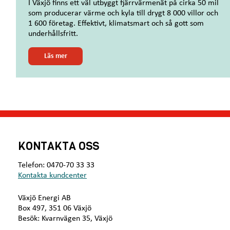
I Växjö finns ett väl utbyggt fjärrvärmenät på cirka 50 mil
som producerar värme och kyla till drygt 8 000 villor och
1 600 företag. Effektivt, klimatsmart och så gott som
underhållsfritt.
o
Läs mer
m
B
r
a
f
ö
r
k
KONTAKTA OSS
l
i
Telefon: 0470-70 33 33
m
Kontakta kundcenter
a
t
Växjö Energi AB
e
Box 497, 351 06 Växjö
t
Besök: Kvarnvägen 35, Växjö
,