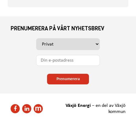
PRENUMERERA PÅ VÅRT NYHETSBREV
V
ä
l
D
j
i
o
n
m
e
Prenumerera
d
-
u
p
v
o
i
s
Växjö Energi
−
en del av Växjö
l
F
F
t
kommun
l
ö
ö
a
h
l
l
d
j
j
a
r
o
o
n