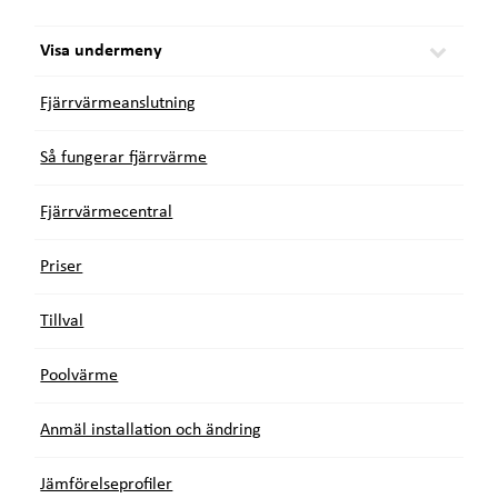
e
ä
t
r
:
Visa undermeny
Fjärrvärmeanslutning
Så fungerar fjärrvärme
Fjärrvärmecentral
Priser
Tillval
Poolvärme
Anmäl installation och ändring
Jämförelseprofiler