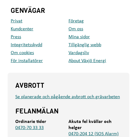
b
r
GENVÄGAR
a
f
Privat
Företag
ö
Kundcenter
Om oss
r
o
Press
Mina sidor
s
Integritetsskydd
Tillgänglig webb
s
Om cookies
Vardagsliv
För installatörer
About Växjö Energi
AVBROTT
Se planerade och pågående avbrott och grävarbeten
FELANMÄLAN
Ordinarie tider
Akuta fel kvällar och
0470-70 33 33
helger
0470-204 12 (SOS Alarm)