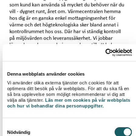
som kund kan använda så mycket du behöver när du
vill - dygnet runt, året om. Värmecentralen hemma
hos dig är en ganska enkel mottagningsenhet för
värme och det högteknologiska sker bland annat i
kontrollrummet hos oss. Där har vi ständig kontroll
på miljövärden och leveranssäkerhet. Vi jobbar
löpande med uppgraderingar och ser till att hela
tiden vässa din värme. Vi gör jobbet åt dig så du kan
fortsätta njuta av skön inomhusmiljö och varmt
duschvatten.
Denna webbplats använder cookies
Vi använder olika externa tjänster och cookies för att
HÅLLBAR
optimera ditt besök på vår webbplats. För att du ska få en
så bra upplevelse som möjligt rekommenderar vi dig att
ENERGILÖSNING
välja alla tjänster.
Läs mer om cookies på vår webbplats
och hur vi behandlar dina personuppgifter.
Med streamad värme från oss får du tillgång till både
förnybar och närproducerad värme och du bidrar
samtidigt till att producera mer förnybar el. En
S
effektiv och hållbar energilösning som är trygg, enkel
Nödvändig
a