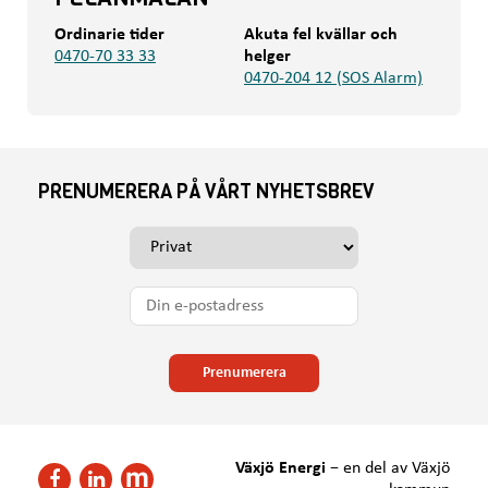
Ordinarie tider
Akuta fel kvällar och
0470-70 33 33
helger
0470-204 12 (SOS Alarm)
PRENUMERERA PÅ VÅRT NYHETSBREV
V
ä
l
D
j
i
o
n
m
e
Prenumerera
d
-
u
p
v
o
i
s
Växjö Energi
−
en del av Växjö
l
F
F