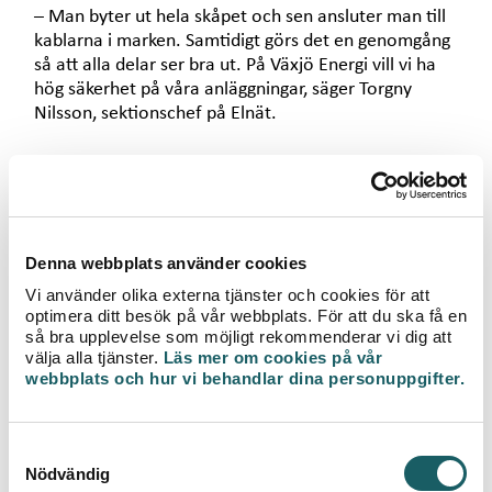
– Man byter ut hela skåpet och sen ansluter man till
kablarna i marken. Samtidigt görs det en genomgång
så att alla delar ser bra ut. På Växjö Energi vill vi ha
hög säkerhet på våra anläggningar, säger Torgny
Nilsson, sektionschef på Elnät.
Det är på Torgnys avdelning som David, Nermin och
Gazi jobbar.
– Jag är väldigt nöjd med hur vi löser våra uppdrag,
säger Torgny.
Han lägger till att i grunden är de tre som alla andra
Denna webbplats använder cookies
montörer på Växjö Energi, men en sak skiljer dem åt.
Vi använder olika externa tjänster och cookies för att
De har lättare att kommunicera med en del kunder
optimera ditt besök på vår webbplats. För att du ska få en
eftersom de har extra språkkunskaper.
så bra upplevelse som möjligt rekommenderar vi dig att
välja alla tjänster.
Läs mer om cookies på vår
webbplats och hur vi behandlar dina personuppgifter.
FLYDDE KRIGET
S
Nermin kom från Bosnien som 27-åring tillsammans
Nödvändig
a
med sin bror. Inbördeskriget i Jugoslavien pågick. Nu