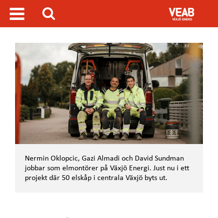
H
V
o
i
S
p
s
ö
p
a
a
m
k
t
e
i
n
l
y
l
h
u
v
u
d
i
n
Nermin Oklopcic, Gazi Almadi och David Sundman
n
jobbar som elmontörer på Växjö Energi. Just nu i ett
e
projekt där 50 elskåp i centrala Växjö byts ut.
h
å
l
l