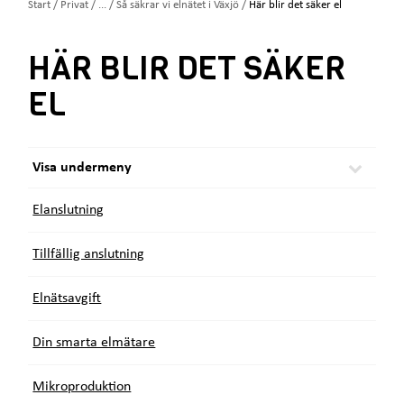
e
D
Start
/
Privat
/
...
/
Så säkrar vi elnätet i Växjö
/
Här blir det säker el
t
u
ä
HÄR BLIR DET SÄKER
r
h
EL
ä
r
:
Visa undermeny
Elanslutning
Tillfällig anslutning
Elnätsavgift
Din smarta elmätare
Mikroproduktion