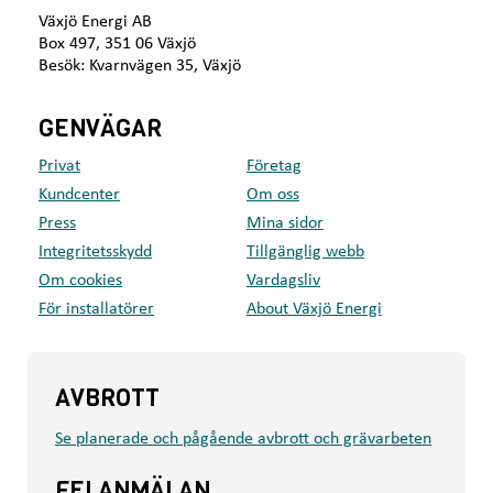
Växjö Energi AB
Box 497, 351 06 Växjö
Besök: Kvarnvägen 35, Växjö
GENVÄGAR
Privat
Företag
Kundcenter
Om oss
Press
Mina sidor
Integritetsskydd
Tillgänglig webb
Om cookies
Vardagsliv
För installatörer
About Växjö Energi
AVBROTT
Se planerade och pågående avbrott och grävarbeten
FELANMÄLAN