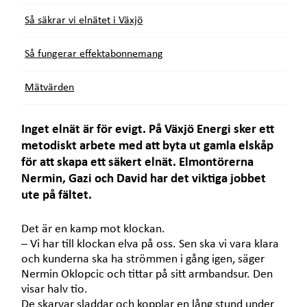
Så säkrar vi elnätet i Växjö
Så fungerar effektabonnemang
Mätvärden
Inget elnät är för evigt. På Växjö Energi sker ett
metodiskt arbete med att byta ut gamla elskåp
för att skapa ett säkert elnät. Elmontörerna
Nermin, Gazi och David har det viktiga jobbet
ute på fältet.
Det är en kamp mot klockan.
– Vi har till klockan elva på oss. Sen ska vi vara klara
och kunderna ska ha strömmen i gång igen, säger
Nermin Oklopcic och tittar på sitt armbandsur. Den
visar halv tio.
De skarvar sladdar och kopplar en lång stund under