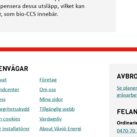
mpensera dessa utsläpp, vilket kan
r, som bio-CCS innebär.
ENVÄGAR
AVBR
ivat
Företag
Se plane
ndcenter
Om oss
grävarbe
ess
Mina sidor
tegritetsskydd
Tillgänglig webb
FELA
 cookies
Vardagsliv
Ordinari
r installatörer
About Växjö Energi
0470-70 