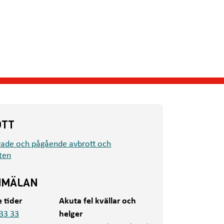
OTT
rade och pågående avbrott och
ten
NMÄLAN
e tider
Akuta fel kvällar och
33 33
helger