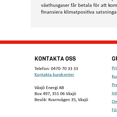
e
växthusgaser får betala för att ko
h
finansiera klimatpositiva satsninga
å
l
l
e
t
KONTAKTA OSS
G
Pr
Telefon: 0470-70 33 33
Kontakta kundcenter
Ku
Pr
Växjö Energi AB
In
Box 497, 351 06 Växjö
Besök: Kvarnvägen 35, Växjö
Om
Fö