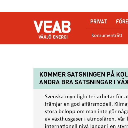
H
o
p
PRIVAT
FÖR
p
a
Konsumenträtt
t
i
l
l
h
KOMMER SATSNINGEN PÅ KOL
u
ANDRA BRA SATSNINGAR I VÄ
v
u
Svenska myndigheter arbetar för a
d
främjar en god affärsmodell. Klim
i
stora belopp om man inte gör någo
n
av växthusgaser i atmosfären. Vår 
n
internationell nivå landar i en sty