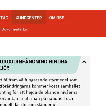
ETAG
KUNDCENTER
OM OSS
Dokumentarkiv
DIOXIDINFÅNGNING HINDRA
XJÖ?
tt få fram välfungerande styrmedel som
atförändringarna kommer kosta samhället
nting för att hejda de ökande nivåerna
förväntan är att man på nationell och
rmodell där de som släpper ut