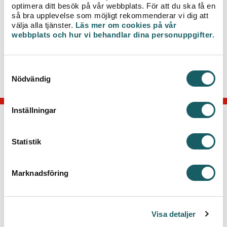
optimera ditt besök på vår webbplats. För att du ska få en
så bra upplevelse som möjligt rekommenderar vi dig att
Har du frågor om projektet är du välkommen att
välja alla tjänster.
Läs mer om cookies på vår
kontakta projektledare Kenneth Johansson på
webbplats och hur vi behandlar dina personuppgifter.
telefon 0470-77 52 82 eller via e-post
kenneth.johansson@veab.se
.
S
Nödvändig
a
m
t
Inställningar
y
c
KONTAKTA OSS
k
Statistik
Telefon: 0470-70 33 33
e
Kontakta kundcenter
s
Marknadsföring
v
Växjö Energi AB
a
Box 497, 351 06 Växjö
l
Besök: Kvarnvägen 35, Växjö
Visa detaljer