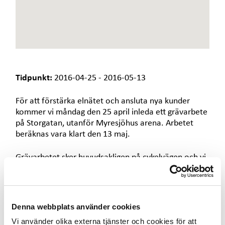
e
t
Tidpunkt:
2016-04-25 - 2016-05-13
För att förstärka elnätet och ansluta nya kunder
kommer vi
måndag den 25 april inleda ett grävarbete
på Storgatan, utanför Myresjöhus arena. Arbetet
beräknas vara klart den 13 maj.
Grävarbetet sker huvudsakligen på cykelvägen och vi
hänvisar därför cyklister och fotgängare till den
södra sidan av vägen.
Storgatan kommer att stängas av mellan kl. 21.00-
Denna webbplats använder cookies
06.00 den 9-10 maj. Omledning sker via
Vi använder olika externa tjänster och cookies för att
Honörsgatan.