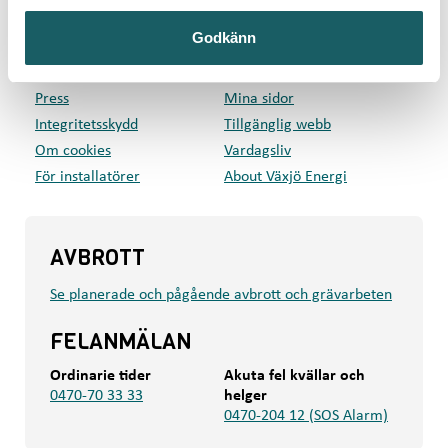
GENVÄGAR
Godkänn
Privat
Företag
Kundcenter
Om oss
Press
Mina sidor
Integritetsskydd
Tillgänglig webb
Om cookies
Vardagsliv
För installatörer
About Växjö Energi
AVBROTT
Se planerade och pågående avbrott och grävarbeten
FELANMÄLAN
Ordinarie tider
Akuta fel kvällar och
0470-70 33 33
helger
0470-204 12 (SOS Alarm)