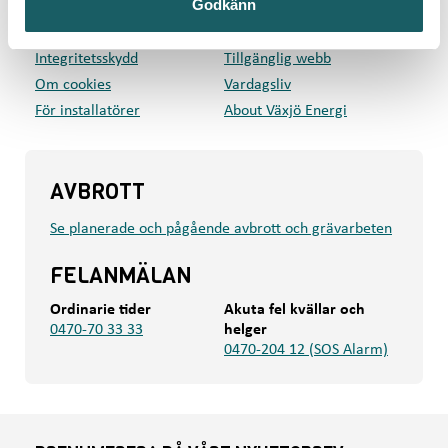
Godkänn
Kundcenter
Om oss
Press
Mina sidor
Integritetsskydd
Tillgänglig webb
Om cookies
Vardagsliv
För installatörer
About Växjö Energi
AVBROTT
Se planerade och pågående avbrott och grävarbeten
FELANMÄLAN
Ordinarie tider
Akuta fel kvällar och
0470-70 33 33
helger
0470-204 12 (SOS Alarm)