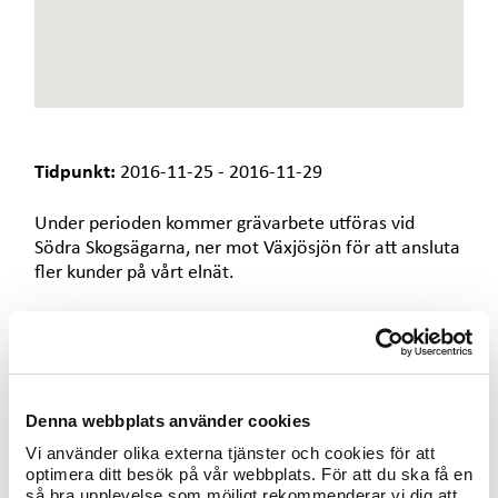
e
t
Tidpunkt:
2016-11-25 - 2016-11-29
Under perioden kommer grävarbete utföras vid
Södra Skogsägarna, ner mot Växjösjön för att ansluta
fler kunder på vårt elnät.
I samband med arbetena kommer det att vara viss
begränsad framkomlighet för cyklister och
fotgängare.
Denna webbplats använder cookies
Vi vill på förhand tacka för visad hänsyn och
omtanke.
Vi använder olika externa tjänster och cookies för att
optimera ditt besök på vår webbplats. För att du ska få en
så bra upplevelse som möjligt rekommenderar vi dig att