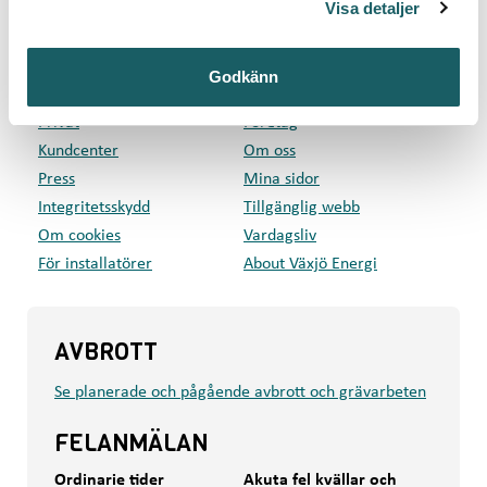
Box 497, 351 06 Växjö
Visa detaljer
Besök: Kvarnvägen 35, Växjö
Godkänn
GENVÄGAR
Privat
Företag
Kundcenter
Om oss
Press
Mina sidor
Integritetsskydd
Tillgänglig webb
Om cookies
Vardagsliv
För installatörer
About Växjö Energi
AVBROTT
Se planerade och pågående avbrott och grävarbeten
FELANMÄLAN
Ordinarie tider
Akuta fel kvällar och