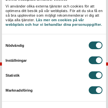
Vi kommer vid ett tillfälle behöva stänga av
Vi använder olika externa tjänster och cookies för att
fjärrvärmen och berörda får då separat information
optimera ditt besök på vår webbplats. För att du ska få en
så bra upplevelse som möjligt rekommenderar vi dig att
om detta via brev, i god tid före ingreppet.
välja alla tjänster.
Läs mer om cookies på vår
webbplats och hur vi behandlar dina personuppgifter.
Har du frågor om projektet är du välkommen att
kontakta projektledare Jennie Persson på telefon
0470-77 51 57 eller via
e-post
S
jennie.persson@veab.se
.
Nödvändig
a
m
t
Inställningar
y
c
k
Statistik
KONTAKTA OSS
e
s
Telefon: 0470-70 33 33
Marknadsföring
v
Kontakta kundcenter
a
Växjö Energi AB
l