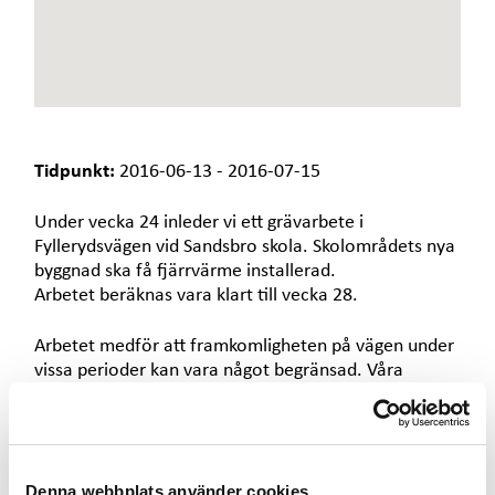
e
t
Tidpunkt:
2016-06-13 - 2016-07-15
Under vecka 24 inleder vi ett grävarbete i
Fyllerydsvägen vid Sandsbro skola. Skolområdets nya
byggnad ska få fjärrvärme installerad.
Arbetet beräknas vara klart till vecka 28.
Arbetet medför att framkomligheten på vägen under
vissa perioder kan vara något begränsad. Våra
entreprenörer och personal på plats kommer att
göra sitt yttersta för att få trafiken att fungera bra
och vi vill på förhand tacka för visad hänsyn och
omtanke.
Denna webbplats använder cookies