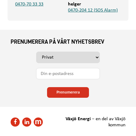
0470-70 33 33
helger
0470-204 12 (SOS Alarm)
PRENUMERERA PÅ VÅRT NYHETSBREV
V
ä
l
D
j
i
o
n
m
e
Prenumerera
d
-
u
p
v
o
i
s
Växjö Energi
−
en del av Växjö
l
F
F
t
kommun
l
ö
ö
a
h
l
l