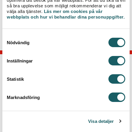
optimera ditt besök på vår webbplats. För att du ska få en
så bra upplevelse som möjligt rekommenderar vi dig att
För mer information kring arbetet, kontakta
välja alla tjänster.
Läs mer om cookies på vår
projektledare Andreas Hall,
webbplats och hur vi behandlar dina personuppgifter.
telefon 0470-77 51 31 eller via e-post
andreas.hall@veab.se
.
S
Nödvändig
a
m
t
Inställningar
y
KONTAKTA OSS
c
k
Statistik
Telefon: 0470-70 33 33
e
Kontakta kundcenter
s
Marknadsföring
v
Växjö Energi AB
Box 497, 351 06 Växjö
a
Besök: Kvarnvägen 35, Växjö
l
Visa detaljer
GENVÄGAR