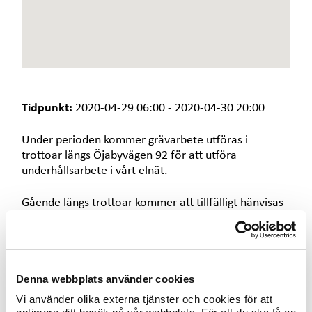
e
t
Tidpunkt:
2020-04-29 06:00 - 2020-04-30 20:00
Under perioden kommer grävarbete utföras i
trottoar längs Öjabyvägen 92 för att utföra
underhållsarbete i vårt elnät.
Gående längs trottoar kommer att tillfälligt hänvisas
till motsatt sida av gata. Vi kommer att göra vårt
yttersta för att gående och trafiken på gatan ska
fungera på ett bra sätt.
Denna webbplats använder cookies
Vi vill på förhand tacka för visad hänsyn och
omtanke.
Vi använder olika externa tjänster och cookies för att