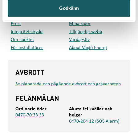
Privat
Företag
Godkänn
Kundcenter
Om oss
Press
Mina sidor
Integritetsskydd
Tillgänglig webb
Om cookies
Vardagsliv
För installatörer
About Växjö Energi
AVBROTT
Se planerade och pågående avbrott och grävarbeten
FELANMÄLAN
Ordinarie tider
Akuta fel kvällar och
0470-70 33 33
helger
0470-204 12 (SOS Alarm)