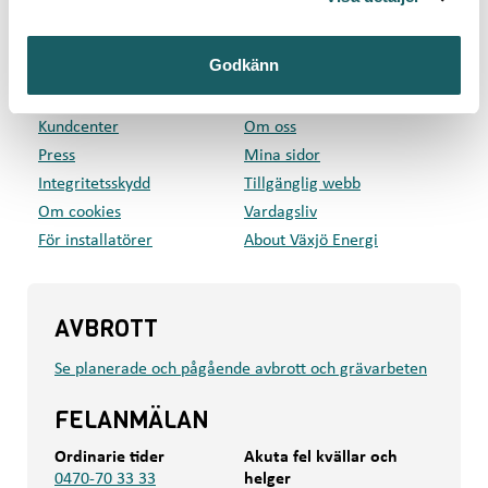
GENVÄGAR
Godkänn
Privat
Företag
Kundcenter
Om oss
Press
Mina sidor
Integritetsskydd
Tillgänglig webb
Om cookies
Vardagsliv
För installatörer
About Växjö Energi
AVBROTT
Se planerade och pågående avbrott och grävarbeten
FELANMÄLAN
Ordinarie tider
Akuta fel kvällar och
0470-70 33 33
helger