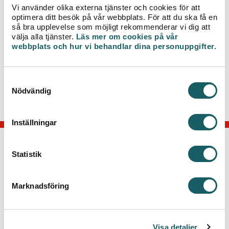
Vi använder olika externa tjänster och cookies för att
fungera och minimera de olägenheter som
optimera ditt besök på vår webbplats. För att du ska få en
grävarbete i gatan kan innebära.
så bra upplevelse som möjligt rekommenderar vi dig att
välja alla tjänster.
Läs mer om cookies på vår
Har du några frågor om fjärrvärmearbetet är du
webbplats och hur vi behandlar dina personuppgifter.
välkommen att kontakta vår projektledare Ulf
Vilmontson på e-post
ulf.vilmontson@veab.se
eller
via telefon 0470-77 51 62.
S
Nödvändig
a
m
t
Inställningar
y
c
KONTAKTA OSS
k
Statistik
e
Telefon: 0470-70 33 33
s
Marknadsföring
Kontakta kundcenter
v
a
Växjö Energi AB
l
Box 497, 351 06 Växjö
Visa detaljer
Besök: Kvarnvägen 35, Växjö