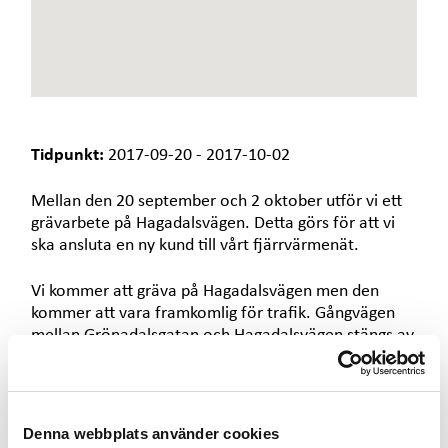
e
t
Tidpunkt:
2017-09-20 - 2017-10-02
Mellan den 20 september och 2 oktober utför vi ett
grävarbete på Hagadalsvägen. Detta görs för att vi
ska ansluta en ny kund till vårt fjärrvärmenät.
Vi kommer att gräva på Hagadalsvägen men den
kommer att vara framkomlig för trafik. Gångvägen
mellan Grönadalsgatan och Hagadalsvägen stängs av
så att man inte kommer rakt in i arbetsområdet.
Vi vill på förhand tacka för visad hänsyn och
omtanke för våra entreprenörer och personal på
Denna webbplats använder cookies
plats. Vi kommer att göra vårt yttersta för att det ska