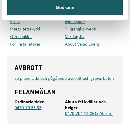
Privat
Företag
Godkänn
Kundcenter
Om oss
Press
Mina sidor
Integritetsskydd
Tillgänglig webb
Om cookies
Vardagsliv
För installatörer
About Växjö Energi
AVBROTT
Se planerade och pågående avbrott och grävarbeten
FELANMÄLAN
Ordinarie tider
Akuta fel kvällar och
0470-70 33 33
helger
0470-204 12 (SOS Alarm)