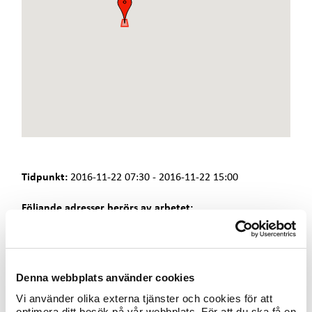
e
t
Tidpunkt:
2016-11-22 07:30 - 2016-11-22 15:00
Följande adresser berörs av arbetet:
- Bollgatan
- Hejaregatan 5, 7
- Owe Jonssons Väg
- Storgatan 86
Denna webbplats använder cookies
Fjärrvärmeleveransen är idag avstängd p g a
Vi använder olika externa tjänster och cookies för att
inkopplingsarbeten på fjärrvärmenätet.
optimera ditt besök på vår webbplats. För att du ska få en