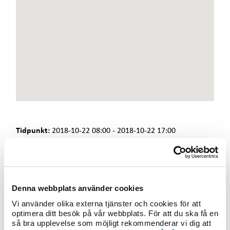
e
t
Tidpunkt:
2018-10-22 08:00 - 2018-10-22 17:00
Uppdaterad: Avbrottet har en ny sluttid, förlängs p g a
arbete inte klart.
Fjärrvärmen är idag avstängd p g a underhåll på nätet.
- Observera att avbrottet även kan beröra lägenheter som
Denna webbplats använder cookies
får sin värme från ovanstående adresser. Är du osäker på
Vi använder olika externa tjänster och cookies för att
vad som gäller hos dig, kontakta din hyresvärd.
optimera ditt besök på vår webbplats. För att du ska få en
- För att märka av avbrottet så lite som möjligt
så bra upplevelse som möjligt rekommenderar vi dig att
rekommenderar vi att man laddar upp värmen innan