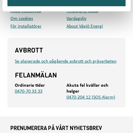
Press
Mina sidor
Integritetsskydd
Tillgänglig webb
Om cookies
Vardagsliv
För installatörer
About Växjö Energi
AVBROTT
Se planerade och pågående avbrott och grävarbeten
FELANMÄLAN
Ordinarie tider
Akuta fel kvällar och
0470-70 33 33
helger
0470-204 12 (SOS Alarm)
PRENUMERERA PÅ VÅRT NYHETSBREV