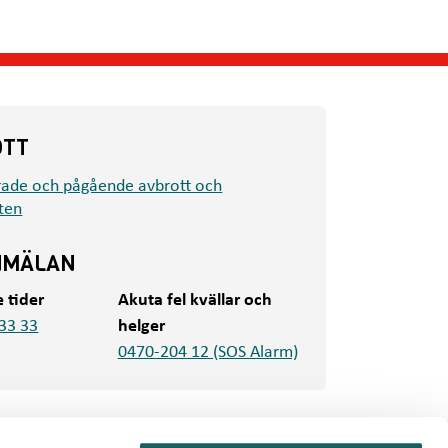
OTT
rade och pågående avbrott och
ten
NMÄLAN
e tider
Akuta fel kvällar och
33 33
helger
0470-204 12 (SOS Alarm)