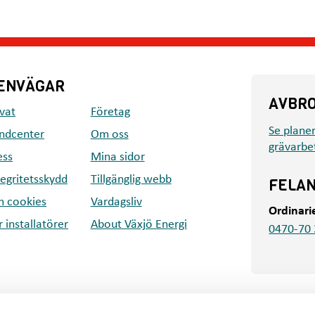
ENVÄGAR
AVBR
ivat
Företag
Se plane
ndcenter
Om oss
grävarbe
ess
Mina sidor
tegritetsskydd
Tillgänglig webb
FELA
 cookies
Vardagsliv
Ordinari
r installatörer
About Växjö Energi
0470-70 