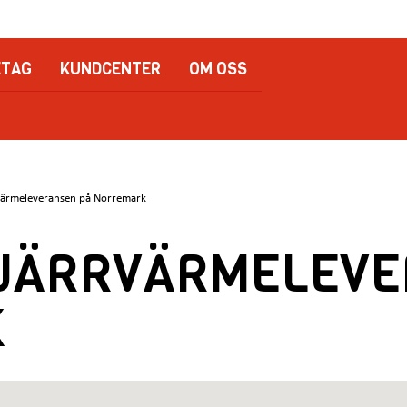
ETAG
KUNDCENTER
OM OSS
rvärmeleveransen på Norremark
FJÄRRVÄRMELEV
K