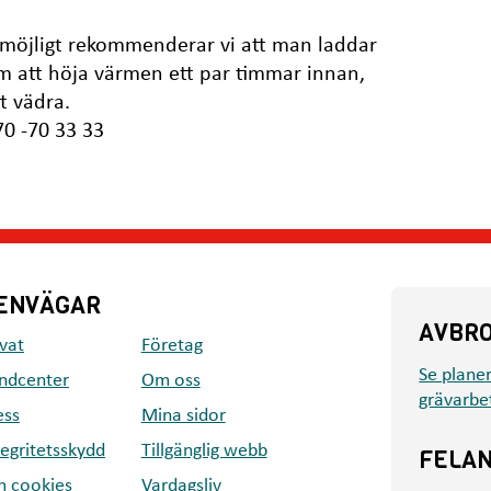
m möjligt rekommenderar vi att man laddar
 att höja värmen ett par timmar innan,
t vädra.
70 -70 33 33
ENVÄGAR
AVBR
ivat
Företag
Se plane
ndcenter
Om oss
grävarbe
ess
Mina sidor
tegritetsskydd
Tillgänglig webb
FELA
 cookies
Vardagsliv