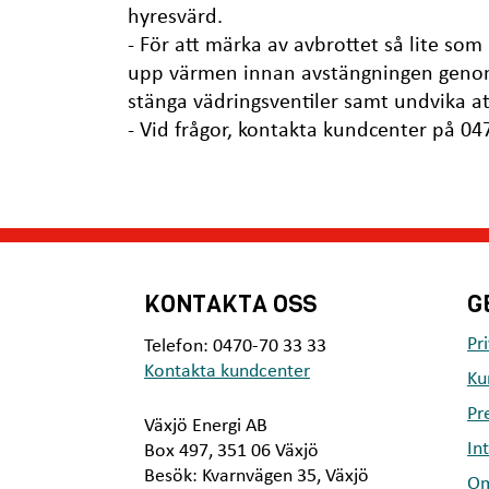
hyresvärd.
- För att märka av avbrottet så lite so
upp värmen innan avstängningen genom
stänga vädringsventiler samt undvika at
- Vid frågor, kontakta kundcenter på 04
KONTAKTA OSS
G
Pr
Telefon: 0470-70 33 33
Kontakta kundcenter
Ku
Pr
Växjö Energi AB
In
Box 497, 351 06 Växjö
Besök: Kvarnvägen 35, Växjö
Om