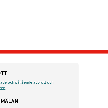
OTT
rade och pågående avbrott och
ten
NMÄLAN