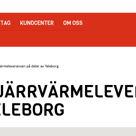
ETAG
KUNDCENTER
OM OSS
rvärmeleveransen på delar av Teleborg
FJÄRRVÄRMELEV
ELEBORG