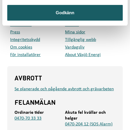
GENVÄGAR
Godkänn
Privat
Företag
Kundcenter
Om oss
Press
Mina sidor
Integritetsskydd
Tillgänglig webb
Om cookies
Vardagsliv
För installatörer
About Växjö Energi
AVBROTT
Se planerade och pågående avbrott och grävarbeten
FELANMÄLAN
Ordinarie tider
Akuta fel kvällar och
0470-70 33 33
helger
0470-204 12 (SOS Alarm)