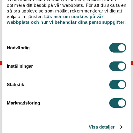
tid.
optimera ditt besök på vår webbplats. För att du ska få en
så bra upplevelse som möjligt rekommenderar vi dig att
Observera att avbrottet även kan beröra lägenheter som
välja alla tjänster.
Läs mer om cookies på vår
får värme från berörda adresser i arbetet. Är du osäker på
webbplats och hur vi behandlar dina personuppgifter.
vad som gäller hos dig, kontakta din hyresvärd.
Vi strävar alltid efter så korta avbrottstider som möjligt för
S
våra kunder.
Nödvändig
a
m
t
Inställningar
y
c
KONTAKTA OSS
k
Statistik
e
Telefon: 0470-70 33 33
s
Kontakta kundcenter
Marknadsföring
v
Växjö Energi AB
a
Box 497, 351 06 Växjö
l
Besök: Kvarnvägen 35, Växjö
Visa detaljer