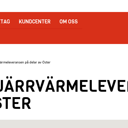
ETAG
KUNDCENTER
OM OSS
rvärmeleveransen på delar av Öster
FJÄRRVÄRMELEV
STER