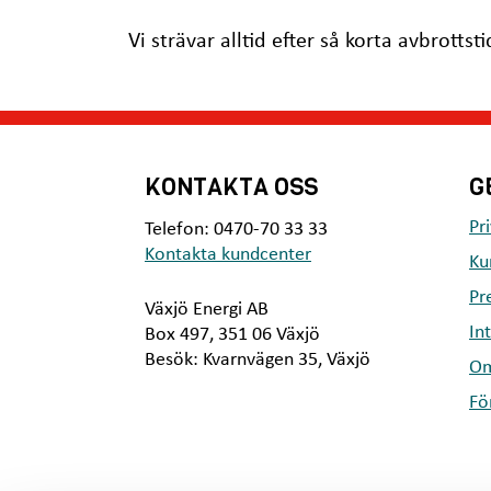
Vi strävar alltid efter så korta avbrotts
KONTAKTA OSS
G
Pr
Telefon: 0470-70 33 33
Kontakta kundcenter
Ku
Pr
Växjö Energi AB
In
Box 497, 351 06 Växjö
Besök: Kvarnvägen 35, Växjö
Om
Fö