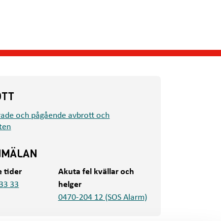
OTT
rade och pågående avbrott och
ten
NMÄLAN
e tider
Akuta fel kvällar och
33 33
helger
0470-204 12 (SOS Alarm)