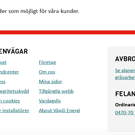
tider som möjligt för våra kunder.
ENVÄGAR
AVBR
ivat
Företag
Se plane
ndcenter
Om oss
grävarbe
ess
Mina sidor
tegritetsskydd
Tillgänglig webb
FELA
 cookies
Vardagsliv
Ordinari
r installatörer
About Växjö Energi
0470-70 