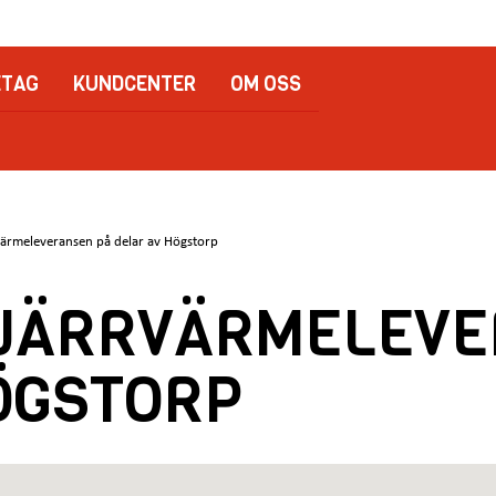
ETAG
KUNDCENTER
OM OSS
rvärmeleveransen på delar av Högstorp
FJÄRRVÄRMELEV
ÖGSTORP