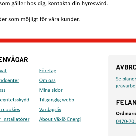
 som gäller hos dig, kontakta din hyresvärd.
tider som möjligt för våra kunder.
ENVÄGAR
AVBR
ivat
Företag
Se plane
ndcenter
Om oss
grävarbe
ess
Mina sidor
tegritetsskydd
Tillgänglig webb
FELA
 cookies
Vardagsliv
Ordinari
r installatörer
About Växjö Energi
0470-70 