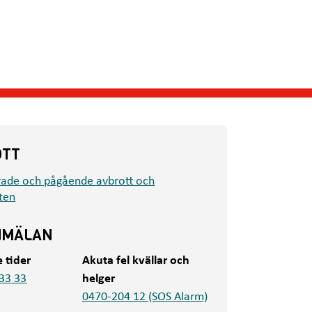
OTT
rade och pågående avbrott och
ten
NMÄLAN
e tider
Akuta fel kvällar och
33 33
helger
0470-204 12 (SOS Alarm)