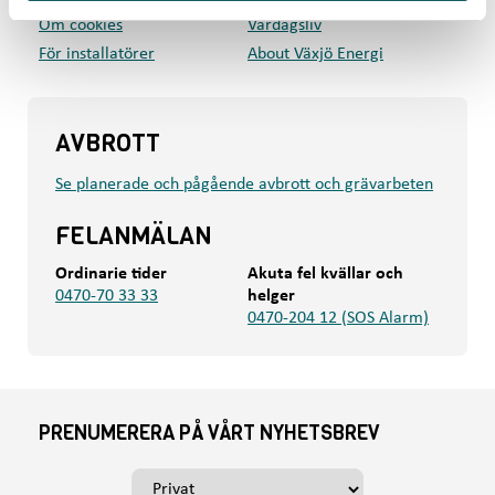
Om cookies
Vardagsliv
För installatörer
About Växjö Energi
AVBROTT
Se planerade och pågående avbrott och grävarbeten
FELANMÄLAN
Ordinarie tider
Akuta fel kvällar och
0470-70 33 33
helger
0470-204 12 (SOS Alarm)
PRENUMERERA PÅ VÅRT NYHETSBREV
V