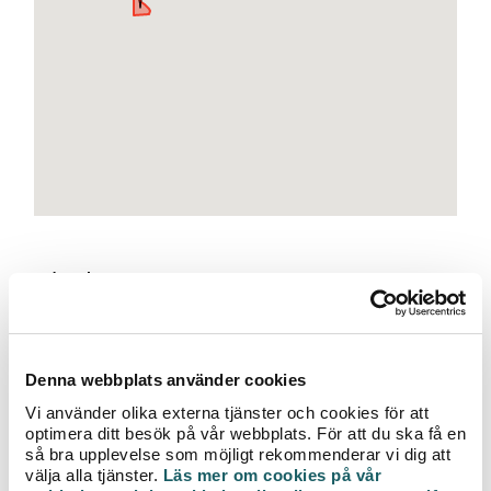
e
t
Tidpunkt:
2016-09-27 08:00 - 2016-09-27 16:00
- Observera att avbrottet även kan beröra lägenheter som
får sin värme från nedanstående adresser. Är du osäker på
vad som gäller hos dig, kontakta din hyresvärd.
Denna webbplats använder cookies
- För att märka av avbrottet så lite som möjligt
Vi använder olika externa tjänster och cookies för att
rekommenderar vi att man laddar upp värmen innan
optimera ditt besök på vår webbplats. För att du ska få en
avstängningen genom att höja värmen ett par timmar
så bra upplevelse som möjligt rekommenderar vi dig att
innan, stänga vädringsventiler samt undvika att vädra.
välja alla tjänster.
Läs mer om cookies på vår
- Vid frågor, kontakta kundcenter på 0470 -70 33 33