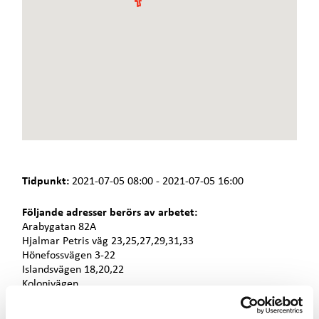
e
t
Tidpunkt:
2021-07-05 08:00 - 2021-07-05 16:00
Följande adresser berörs av arbetet:
Arabygatan 82A
Hjalmar Petris väg 23,25,27,29,31,33
Hönefossvägen 3-22
Islandsvägen 18,20,22
Kolonivägen
Nydalavägen
Vretövägen