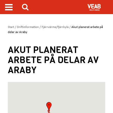
H
V
o
i
S
p
s
ö
p
a
a
m
k
D
Start
/
Driftinformation
/
Fjärrvärme/fjärrkyla
/
Akut planerat arbete på
t
e
u
delar av Araby
i
n
ä
l
y
r
l
AKUT PLANERAT
h
h
ä
u
ARBETE PÅ DELAR AV
r
v
:
u
ARABY
d
i
n
n
e
h
å
l
l