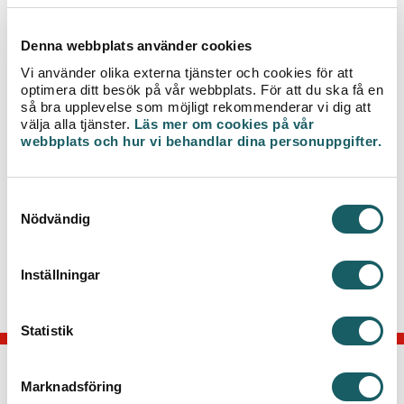
Åbenråvägen
Denna webbplats använder cookies
Under arbetet kommer du inte ha tillgång till värme och
Vi använder olika externa tjänster och cookies för att
varmvatten. Kallvatten kommer du ha tillgång till.
optimera ditt besök på vår webbplats. För att du ska få en
så bra upplevelse som möjligt rekommenderar vi dig att
Tiden för avbrottet är preliminär och tilltagen och blir ofta
välja alla tjänster.
Läs mer om cookies på vår
kortare än planerat. I enstaka fall kan vi gå över beräknad
webbplats och hur vi behandlar dina personuppgifter.
tid.
Observera att avbrottet även kan beröra lägenheter som
S
får värme från berörda adresser i arbetet. Är du osäker på
Nödvändig
a
vad som gäller hos dig, kontakta din hyresvärd.
m
t
Vi strävar alltid efter så korta avbrottstider som möjligt för
Inställningar
våra kunder.
y
c
k
Statistik
e
s
Marknadsföring
KONTAKTA OSS
v