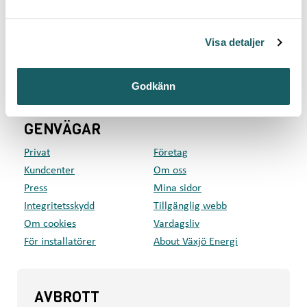
a
Telefon: 0470-70 33 33
l
Kontakta kundcenter
Visa detaljer
Växjö Energi AB
Box 497, 351 06 Växjö
Godkänn
Besök: Kvarnvägen 35, Växjö
GENVÄGAR
Privat
Företag
Kundcenter
Om oss
Press
Mina sidor
Integritetsskydd
Tillgänglig webb
Om cookies
Vardagsliv
För installatörer
About Växjö Energi
AVBROTT