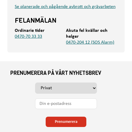
Se planerade och pågående avbrott och grävarbeten
FELANMÄLAN
Ordinarie tider
Akuta fel kvällar och
0470-70 33 33
helger
0470-204 12 (SOS Alarm)
PRENUMERERA PÅ VÅRT NYHETSBREV
V
ä
l
D
j
i
o
n
m
e
Prenumerera
d
-
u