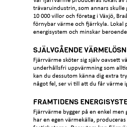
Vår fjärrvärme produceras lokalt av 
trävaruindustrin, som annars skulle gå 
10 000 villor och företag i Växjö, B
förnybar värme och fjärrkyla. Lokal
energisystem och minskar beroendet 
SJÄLVGÅENDE VÄRMELÖSN
Fjärrvärme sköter sig själv oavsett v
underhållsfri uppvärmning som allti
kan du dessutom känna dig extra tr
något fel, ser vi till att du får värm
FRAMTIDENS ENERGISYST
Fjärrvärme bygger på en enkel men gen
har en egen värmekälla, produceras v