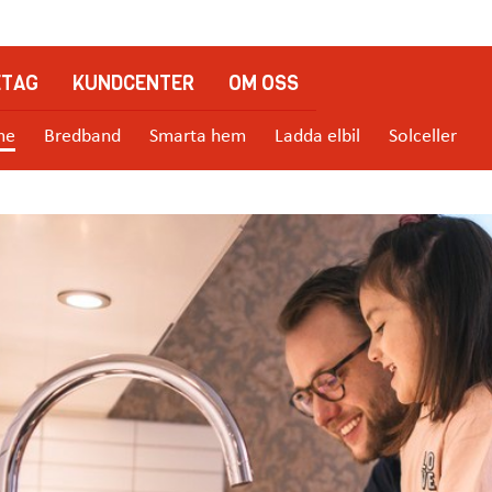
ETAG
KUNDCENTER
OM OSS
me
Bredband
Smarta hem
Ladda elbil
Solceller