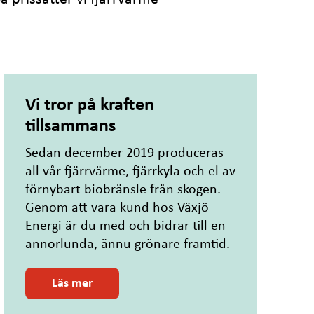
Vi tror på kraften
tillsammans
Sedan december 2019 produceras
all vår fjärrvärme, fjärrkyla och el av
förnybart biobränsle från skogen.
Genom att vara kund hos Växjö
Energi är du med och bidrar till en
annorlunda, ännu grönare framtid.
o
Läs mer
m