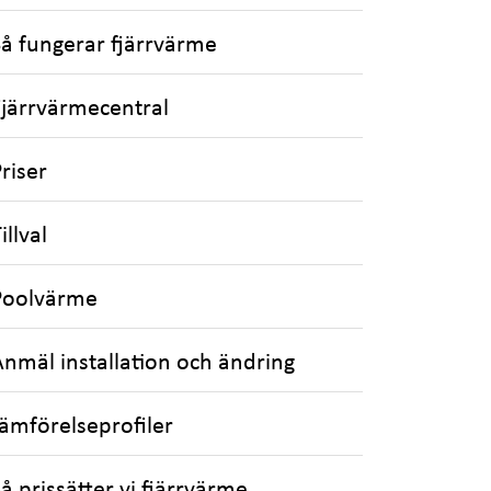
Så fungerar fjärrvärme
Fjärrvärmecentral
riser
illval
Poolvärme
Anmäl installation och ändring
Jämförelseprofiler
å prissätter vi fjärrvärme