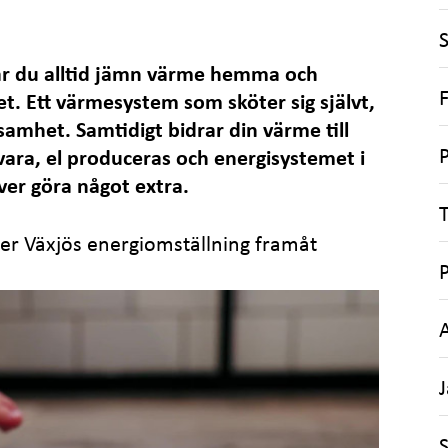
ar du alltid jämn värme hemma och
t. Ett värmesystem som sköter sig självt,
samhet. Samtidigt bidrar din värme till
P
lvara, el produceras och energisystemet i
ver göra något extra.
T
ver Växjös energiomställning framåt
S