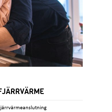
FJÄRRVÄRME
Fjärrvärmeanslutning