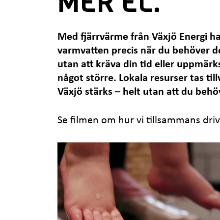
MER EL.
r
:
Med fjärrvärme från Växjö Energi h
varmvatten precis när du behöver de
utan att kräva din tid eller uppmärk
något större. Lokala resurser tas til
Växjö stärks – helt utan att du behö
Se filmen om hur vi tillsammans dri