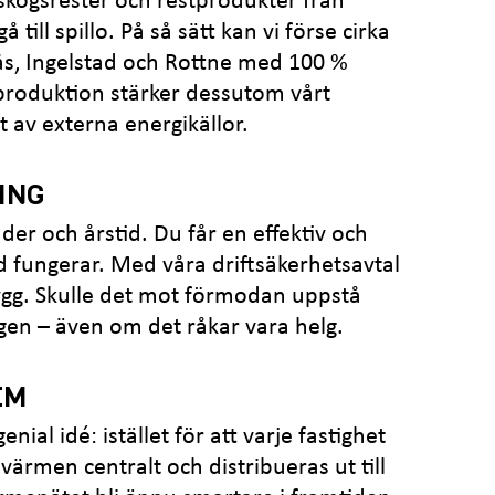
skogsrester och restprodukter från
till spillo. På så sätt kan vi förse cirka
raås, Ingelstad och Rottne med 100 %
 produktion stärker dessutom vårt
av externa energikällor.
ING
äder och årstid. Du får en effektiv och
d fungerar. Med våra driftsäkerhetsavtal
ygg. Skulle det mot förmodan uppstå
e igen – även om det råkar vara helg.
EM
ial idé: istället för att varje fastighet
ärmen centralt och distribueras ut till